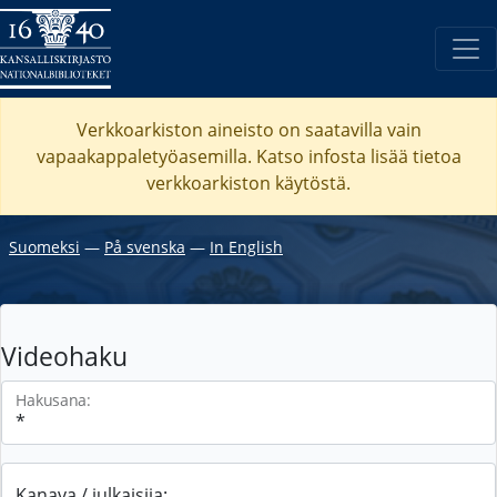
Verkkoarkiston aineisto on saatavilla vain
vapaakappaletyöasemilla. Katso
infosta
lisää tietoa
verkkoarkiston käytöstä.
Suomeksi
―
På svenska
―
In English
Videohaku
Hakusana:
Kanava / julkaisija: