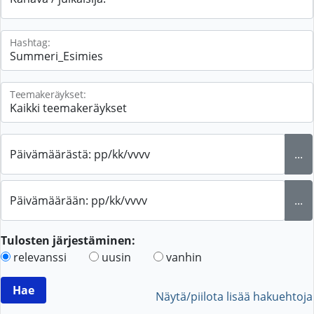
Hashtag:
Teemakeräykset:
Päivämäärästä: pp/kk/vvvv
...
Päivämäärään: pp/kk/vvvv
...
Tulosten järjestäminen:
relevanssi
uusin
vanhin
Näytä/piilota lisää hakuehtoja