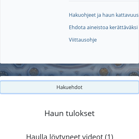
Hakuohjeet ja haun kattavuus
Ehdota aineistoa kerättäväksi
Viittausohje
Hakuehdot
Haun tulokset
Haulla löytyneet videot (1)