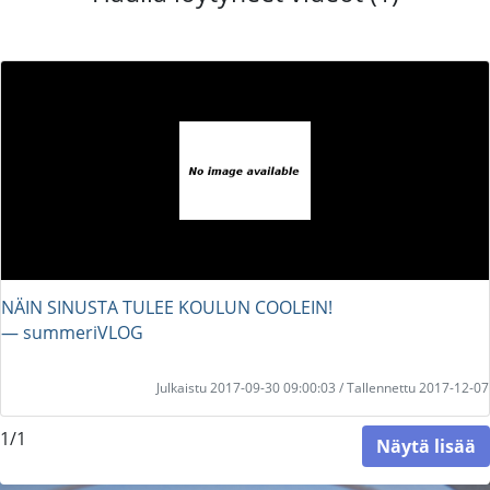
NÄIN SINUSTA TULEE KOULUN COOLEIN!
― summeriVLOG
Julkaistu 2017-09-30 09:00:03 / Tallennettu 2017-12-07
1/1
Näytä lisää