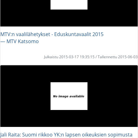
MTV:n vaalilähetykset - Eduskuntavaalit 2015
― MTV Katsomo
Julkaistu 2015-03-17 19:35:15 / Tallennettu 2015-06-03
Jali Raita: Suomi rikkoo YK:n lapsen oikeuksien sopimusta