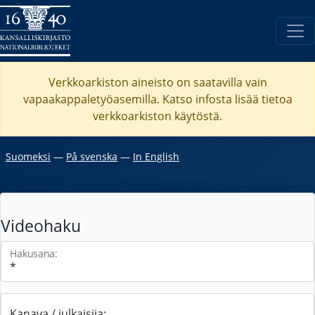
Verkkoarkiston aineisto on saatavilla vain
vapaakappaletyöasemilla. Katso
infosta
lisää tietoa
verkkoarkiston käytöstä.
Suomeksi
―
På svenska
―
In English
Videohaku
Hakusana:
Kanava / julkaisija: