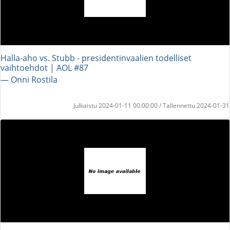
Halla-aho vs. Stubb - presidentinvaalien todelliset
vaihtoehdot | AOL #87
― Onni Rostila
Julkaistu 2024-01-11 00:00:00 / Tallennettu 2024-01-31