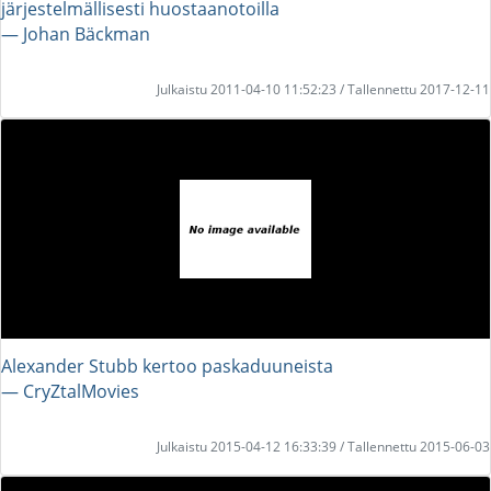
järjestelmällisesti huostaanotoilla
― Johan Bäckman
Julkaistu 2011-04-10 11:52:23 / Tallennettu 2017-12-11
Alexander Stubb kertoo paskaduuneista
― CryZtalMovies
Julkaistu 2015-04-12 16:33:39 / Tallennettu 2015-06-03