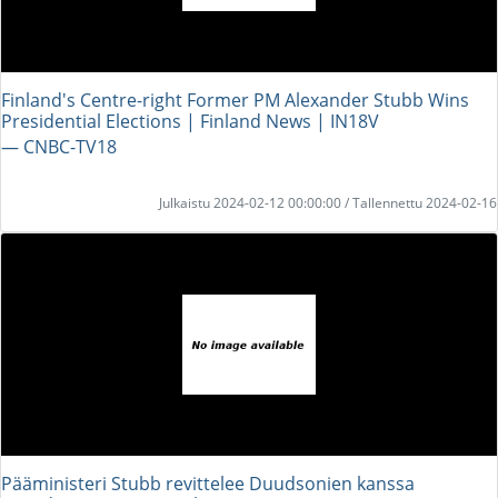
Finland's Centre-right Former PM Alexander Stubb Wins
Presidential Elections | Finland News | IN18V
― CNBC-TV18
Julkaistu 2024-02-12 00:00:00 / Tallennettu 2024-02-16
Pääministeri Stubb revittelee Duudsonien kanssa