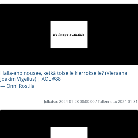
Halla-aho nousee, ketkä toiselle kierrokselle? (Vieraana
Joakim Vigelius) | AOL #88
― Onni Rostila
Julkaistu 2024-01-23 00:00:00 / Tallennettu 2024-01-31