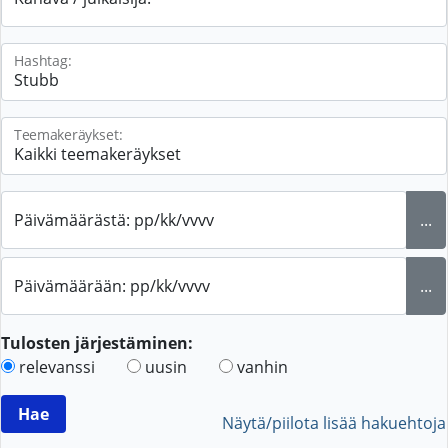
Hashtag:
Teemakeräykset:
Päivämäärästä: pp/kk/vvvv
...
Päivämäärään: pp/kk/vvvv
...
Tulosten järjestäminen:
relevanssi
uusin
vanhin
Näytä/piilota lisää hakuehtoja