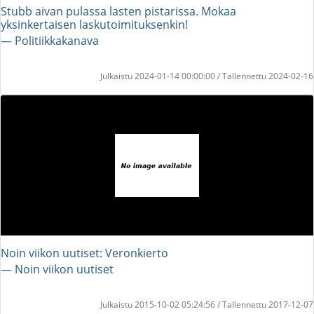
Stubb aivan pulassa lasten pistarissa. Mokaa
yksinkertaisen laskutoimituksenkin!
― Politiikkakanava
Julkaistu 2024-01-14 00:00:00 / Tallennettu 2024-02-16
Noin viikon uutiset: Veronkierto
― Noin viikon uutiset
Julkaistu 2015-10-02 05:24:56 / Tallennettu 2017-12-07