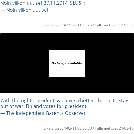
Noin viikon uutiset 27.11.2014: SLUSH
― Noin viikon uutiset
Julkaistu 2014-11-28 11:05:26 / Tallennettu 2017-12-07
With the right president, we have a better chance to stay
out of war. Finland votes for president.
― The Independent Barents Observer
Julkaistu 2024-02-11 00:00:00 / Tallennettu 2024-02-16