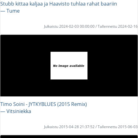
Stubb kittaa kaljaa ja Haavisto tuhlaa rahat baariin
― Tume
Julkaistu 2024-02-03 00:00:00 / Tallennettu 2024-02-16
Timo Soini - JYTKYBLUES (2015 Remix)
― Vitsiniekka
Julkaistu 2015-04-28 21:37:52 / Tallennettu 2015-06-03