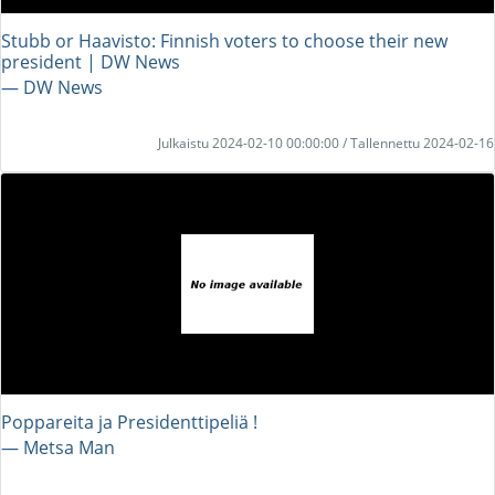
Stubb or Haavisto: Finnish voters to choose their new
president | DW News
― DW News
Julkaistu 2024-02-10 00:00:00 / Tallennettu 2024-02-16
Poppareita ja Presidenttipeliä !
― Metsa Man