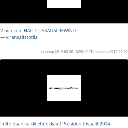
V niin kuin HALLITUSKAUSI REWIND
― viransäästötila
Julkaistu 2019-03-26 13:55:49 / Tallennettu 2019-05-09
Imitoidaan kaikki ehdokkaat! Presidentinvaalit 2024