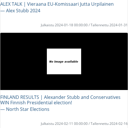
ALEX TALK | Vieraana EU-Komissaari Jutta Urpilainen
― Alex Stubb 2024
Julkaistu 2024-01-18 00:00:00 / Tallennettu 2024-01-31
FINLAND RESULTS | Alexander Stubb and Conservatives
WIN Finnish Presidential election!
― North Star Elections
Julkaistu 2024-02-11 00:00:00 / Tallennettu 2024-02-16