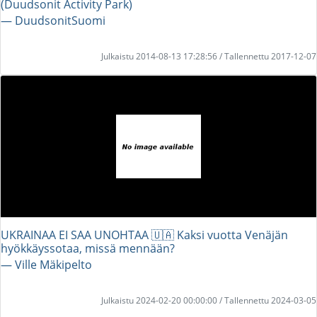
(Duudsonit Activity Park)
― DuudsonitSuomi
Julkaistu 2014-08-13 17:28:56 / Tallennettu 2017-12-07
UKRAINAA EI SAA UNOHTAA 🇺🇦 Kaksi vuotta Venäjän
hyökkäyssotaa, missä mennään?
― Ville Mäkipelto
Julkaistu 2024-02-20 00:00:00 / Tallennettu 2024-03-05