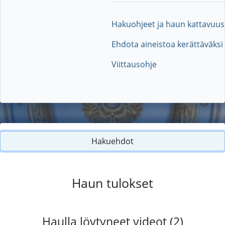
Hakuohjeet ja haun kattavuus
Ehdota aineistoa kerättäväksi
Viittausohje
Hakuehdot
Haun tulokset
Haulla löytyneet videot (2)