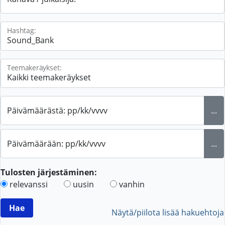
Hashtag:
Teemakeräykset:
Päivämäärästä: pp/kk/vvvv
...
Päivämäärään: pp/kk/vvvv
...
Tulosten järjestäminen:
relevanssi
uusin
vanhin
Näytä/piilota lisää hakuehtoja