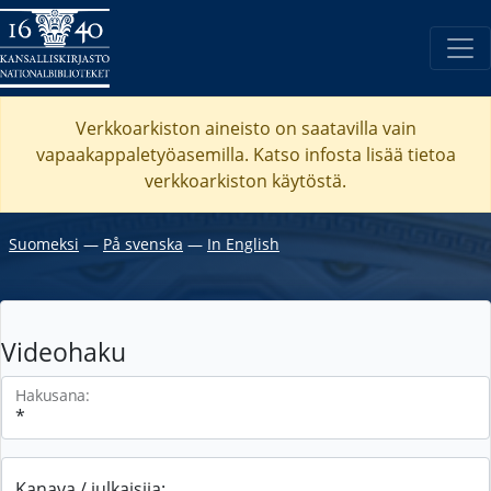
Verkkoarkiston aineisto on saatavilla vain
vapaakappaletyöasemilla. Katso
infosta
lisää tietoa
verkkoarkiston käytöstä.
Suomeksi
―
På svenska
―
In English
Videohaku
Hakusana:
Kanava / julkaisija: