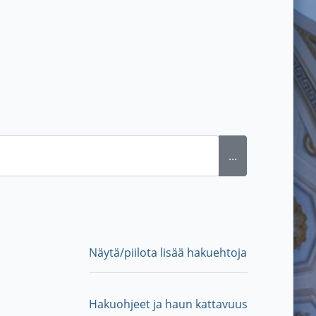
...
Näytä/piilota lisää hakuehtoja
Hakuohjeet ja haun kattavuus