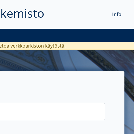
akemisto
Info
ietoa verkkoarkiston käytöstä.