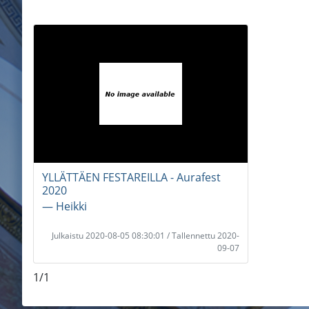
YLLÄTTÄEN FESTAREILLA - Aurafest
2020
― Heikki
Julkaistu 2020-08-05 08:30:01 / Tallennettu 2020-
09-07
1/1