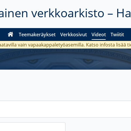
inen verkkoarkisto – H
Teemakeräykset
Verkkosivut
Videot
Twiitit
aatavilla vain vapaakappaletyöasemilla. Katso
infosta
lisää t