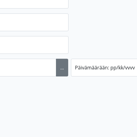
...
Päivämäärään: pp/kk/vvvv