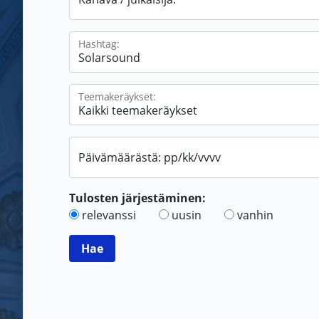
Hashtag:
Teemakeräykset:
Päivämäärästä: pp/kk/vvvv
Tulosten järjestäminen:
relevanssi
uusin
vanhin