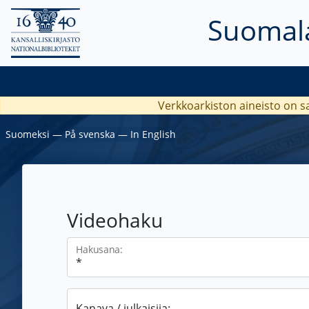
Suomala
Verkkoarkiston aineisto on s
Suomeksi
―
På svenska
―
In English
Videohaku
Hakusana:
Kanava / julkaisija: