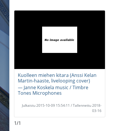
Kuolleen miehen kitara (Anssi Kelan
Martin-haaste, livelooping cover)
― Janne Koskela music / Timbre
Tones Microphones
Julkaistu 2015-10-09 15:54:11 / Tallennettu 2018-
03-16
1/1