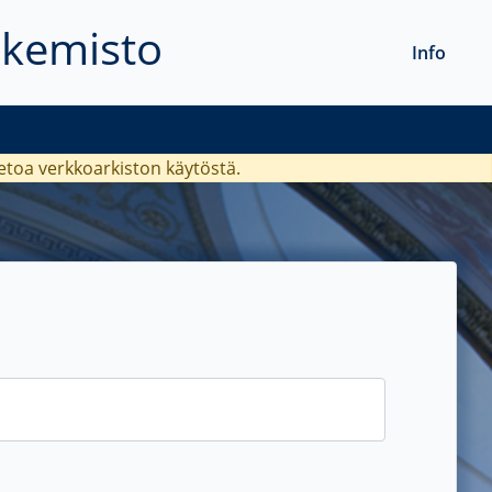
akemisto
Info
ietoa verkkoarkiston käytöstä.