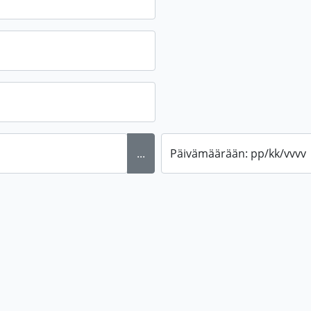
...
Päivämäärään: pp/kk/vvvv