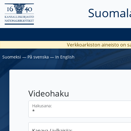
Suomala
Verkkoarkiston aineisto on s
Suomeksi
―
På svenska
―
In English
Videohaku
Hakusana:
Kanava / julkaisija: