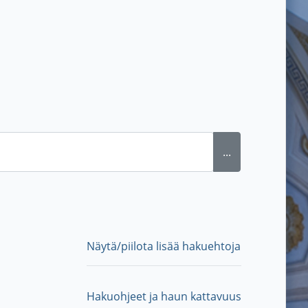
...
Näytä/piilota lisää hakuehtoja
Hakuohjeet ja haun kattavuus