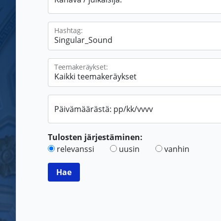
Hashtag:
Teemakeräykset:
Päivämäärästä: pp/kk/vvvv
Tulosten järjestäminen:
relevanssi
uusin
vanhin