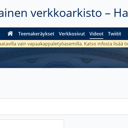
inen verkkoarkisto – H
Teemakeräykset
Verkkosivut
Videot
Twiitit
aatavilla vain vapaakappaletyöasemilla. Katso
infosta
lisää t