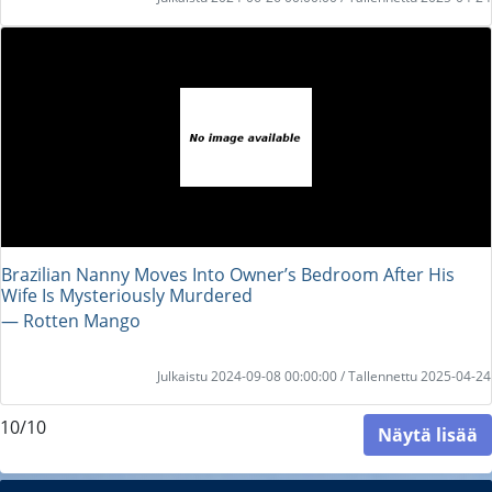
Brazilian Nanny Moves Into Owner’s Bedroom After His
Wife Is Mysteriously Murdered
― Rotten Mango
Julkaistu 2024-09-08 00:00:00 / Tallennettu 2025-04-24
10/10
Näytä lisää