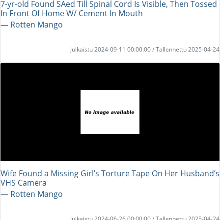
7-yr-old Found SAed Till Spinal Cord Is Visible, Then Tossed
In Front Of Home W/ Cement In Mouth
― Rotten Mango
Julkaistu 2024-09-11 00:00:00 / Tallennettu 2025-04-24
Wife Found a Missing Girl’s Torture Tape On Her Husband’s
VHS Camera
― Rotten Mango
Julkaistu 2024-06-26 00:00:00 / Tallennettu 2025-04-24