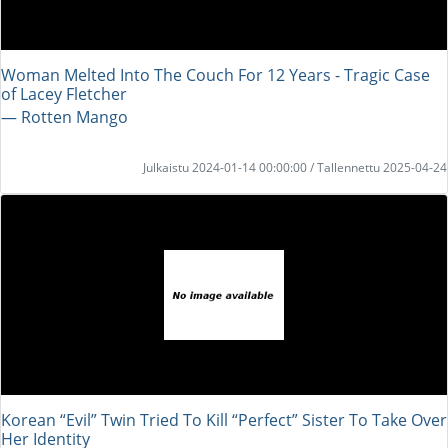
Woman Melted Into The Couch For 12 Years - Tragic Case
of Lacey Fletcher
― Rotten Mango
Julkaistu 2024-01-14 00:00:00 / Tallennettu 2025-04-24
Korean “Evil” Twin Tried To Kill “Perfect” Sister To Take Over
Her Identity