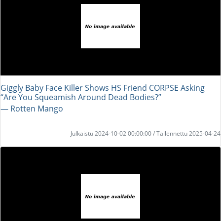
Giggly Baby Face Killer Shows HS Friend CORPSE Asking
“Are You Squeamish Around Dead Bodies?”
― Rotten Mango
Julkaistu 2024-10-02 00:00:00 / Tallennettu 2025-04-24