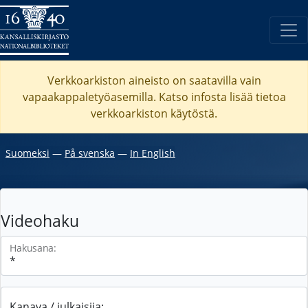
Verkkoarkiston aineisto on saatavilla vain
vapaakappaletyöasemilla. Katso
infosta
lisää tietoa
verkkoarkiston käytöstä.
Suomeksi
―
På svenska
―
In English
Videohaku
Hakusana:
Kanava / julkaisija: