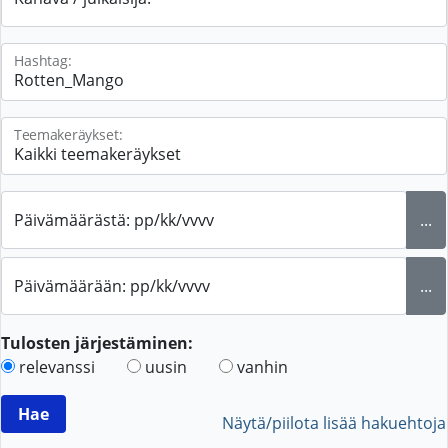
Hashtag:
Teemakeräykset:
Päivämäärästä: pp/kk/vvvv
...
Päivämäärään: pp/kk/vvvv
...
Tulosten järjestäminen:
relevanssi
uusin
vanhin
Näytä/piilota lisää hakuehtoja