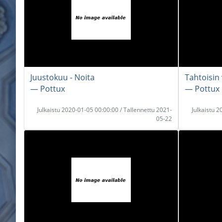
Juustokuu - Noita
Tahtoisin
― Pottux
― Pottux
Julkaistu 2020-01-05 00:00:00 / Tallennettu 2021-
Julkaistu 
05-22