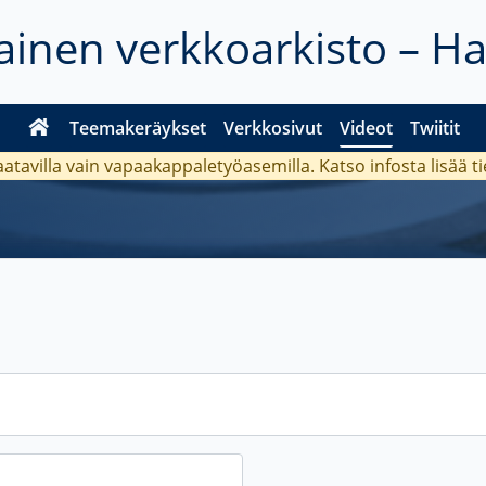
inen verkkoarkisto – H
Teemakeräykset
Verkkosivut
Videot
Twiitit
aatavilla vain vapaakappaletyöasemilla. Katso
infosta
lisää t