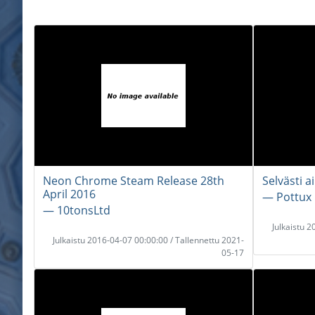
Neon Chrome Steam Release 28th
Selvästi a
April 2016
― Pottux
― 10tonsLtd
Julkaistu 
Julkaistu 2016-04-07 00:00:00 / Tallennettu 2021-
05-17