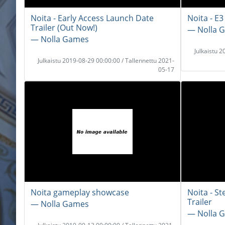
Noita - Early Access Launch Date
Noita - E3
Trailer (Out Now!)
― Nolla 
― Nolla Games
Julkaistu 
Julkaistu 2019-08-29 00:00:00 / Tallennettu 2021-
05-17
Noita gameplay showcase
Noita - 
Trailer
― Nolla Games
― Nolla 