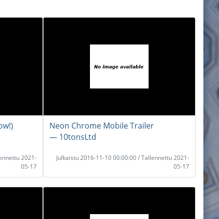
ow!)
Neon Chrome Mobile Trailer
― 10tonsLtd
lennettu 2021-
Julkaistu 2016-11-10 00:00:00 / Tallennettu 2021-
05-17
05-17