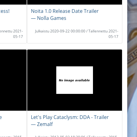
cess!
Noita 1.0 Release Date Trailer
― Nolla Games
lennettu 2021-
Julkaistu 2020-09-22 00:00:00 / Tallennettu 2021-
05-17
05-17
e
Let's Play Cataclysm: DDA - Trailer
― Zemalf