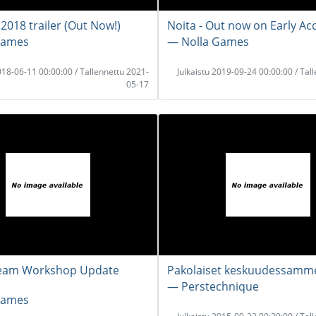
 2018 trailer (Out Now!)
Noita - Out now on Early Ac
Games
― Nolla Games
2018-06-11 00:00:00 / Tallennettu 2021-
Julkaistu 2019-09-24 00:00:00 / Tal
05-17
Steam Workshop Update
Pakolaiset keskuudessamm
― Perstechnique
Games