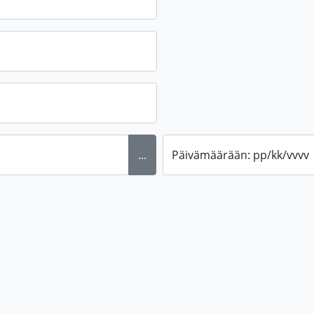
...
Päivämäärään: pp/kk/vvvv