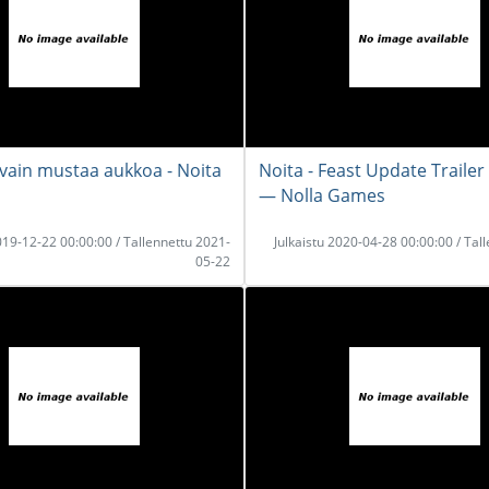
 vain mustaa aukkoa - Noita
Noita - Feast Update Trailer
― Nolla Games
2019-12-22 00:00:00 / Tallennettu 2021-
Julkaistu 2020-04-28 00:00:00 / Tal
05-22