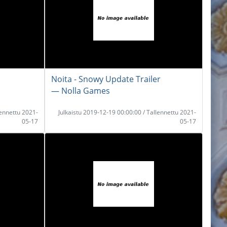
Noita - Snowy Update Trailer
― Nolla Games
lennettu 2021-
Julkaistu 2019-12-19 00:00:00 / Tallennettu 2021-
05-17
05-17