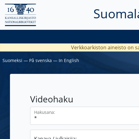
Suomala
Verkkoarkiston aineisto on s
Suomeksi
―
På svenska
―
In English
Videohaku
Hakusana:
Kanava / julkaisija: