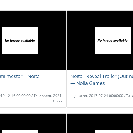
imi mestari - Noita
Noita - Reveal Trailer (Out n
― Nolla Games
2019-12-16 00:00:00 / Tallennettu 2021-
Julkaistu 2017-07-24 00:00:00 / Tal
05-22