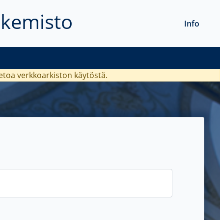
akemisto
Info
ietoa verkkoarkiston käytöstä.