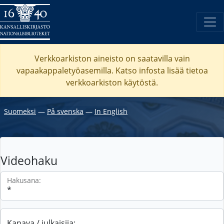
Verkkoarkiston aineisto on saatavilla vain
vapaakappaletyöasemilla. Katso
infosta
lisää tietoa
verkkoarkiston käytöstä.
Suomeksi
―
På svenska
―
In English
Videohaku
Hakusana:
Kanava / julkaisija: