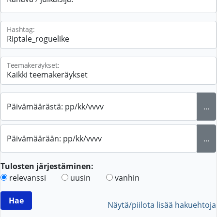
Hashtag:
Teemakeräykset:
Päivämäärästä: pp/kk/vvvv
...
Päivämäärään: pp/kk/vvvv
...
Tulosten järjestäminen:
relevanssi
uusin
vanhin
Näytä/piilota lisää hakuehtoja