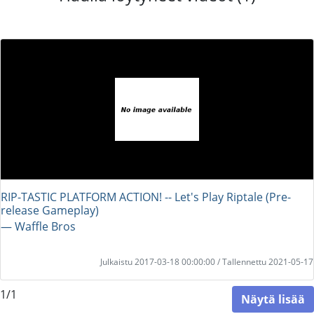
RIP-TASTIC PLATFORM ACTION! -- Let's Play Riptale (Pre-
release Gameplay)
― Waffle Bros
Julkaistu 2017-03-18 00:00:00 / Tallennettu 2021-05-17
1/1
Näytä lisää