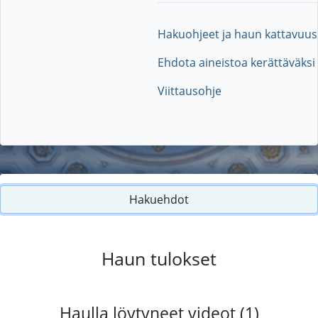
Hakuohjeet ja haun kattavuus
Ehdota aineistoa kerättäväksi
Viittausohje
Hakuehdot
Haun tulokset
Haulla löytyneet videot (1)