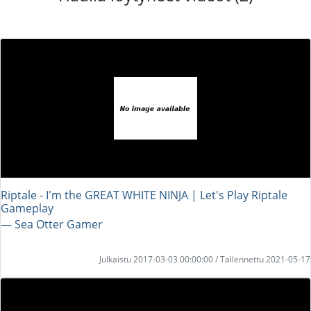
Riptale - I'm the GREAT WHITE NINJA | Let's Play Riptale
Gameplay
― Sea Otter Gamer
Julkaistu 2017-03-03 00:00:00 / Tallennettu 2021-05-17