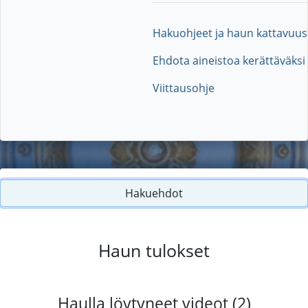
Hakuohjeet ja haun kattavuus
Ehdota aineistoa kerättäväksi
Viittausohje
Hakuehdot
Haun tulokset
Haulla löytyneet videot (2)