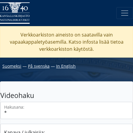
Verkkoarkiston aineisto on saatavilla vain
vapaakappaletyöasemilla. Katso
infosta
lisää tietoa
verkkoarkiston käytöstä.
Suomeksi
―
På svenska
―
In English
Videohaku
Hakusana:
Kanava / julkaisija: