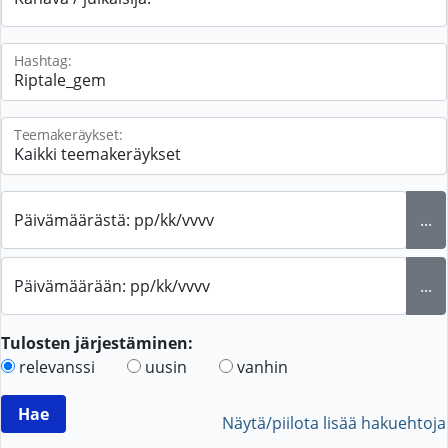
Hashtag:
Teemakeräykset:
Päivämäärästä: pp/kk/vvvv
...
Päivämäärään: pp/kk/vvvv
...
Tulosten järjestäminen:
relevanssi
uusin
vanhin
Näytä/piilota lisää hakuehtoja