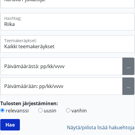
Hashtag:
Teemakeräykset:
Päivämäärästä: pp/kk/vvvv
...
Päivämäärään: pp/kk/vvvv
...
Tulosten järjestäminen:
relevanssi
uusin
vanhin
Näytä/piilota lisää hakuehtoja