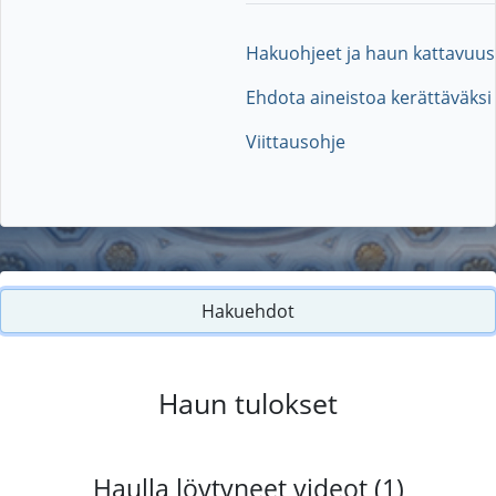
Hakuohjeet ja haun kattavuus
Ehdota aineistoa kerättäväksi
Viittausohje
Hakuehdot
Haun tulokset
Haulla löytyneet videot (1)