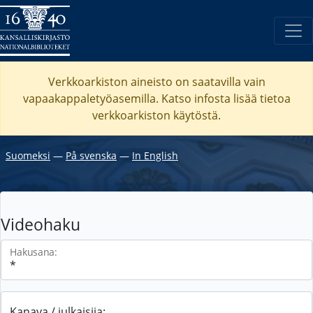
Verkkoarkiston aineisto on saatavilla vain
vapaakappaletyöasemilla. Katso
infosta
lisää tietoa
verkkoarkiston käytöstä.
Suomeksi
―
På svenska
―
In English
Videohaku
Hakusana:
Kanava / julkaisija: