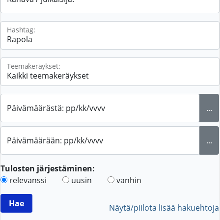
Hashtag:
Teemakeräykset:
Päivämäärästä: pp/kk/vvvv
...
Päivämäärään: pp/kk/vvvv
...
Tulosten järjestäminen:
relevanssi
uusin
vanhin
Näytä/piilota lisää hakuehtoja