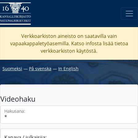
Verkkoarkiston aineisto on saatavilla vain
vapaakappaletyöasemilla. Katso
infosta
lisää tietoa
verkkoarkiston käytöstä.
Suomeksi
―
På svenska
―
In English
Videohaku
Hakusana:
Kanava / julkaisija: