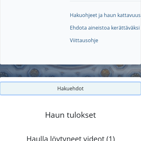
Hakuohjeet ja haun kattavuus
Ehdota aineistoa kerättäväksi
Viittausohje
Hakuehdot
Haun tulokset
Haulla löytyneet videot (1)