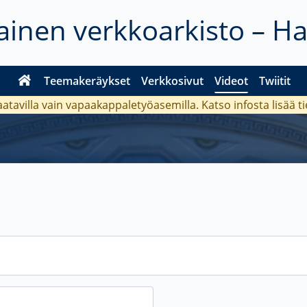
inen verkkoarkisto – H
Teemakeräykset
Verkkosivut
Videot
Twiitit
aatavilla vain vapaakappaletyöasemilla. Katso
infosta
lisää t