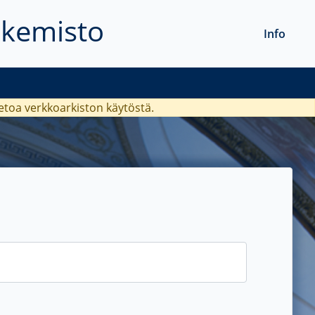
akemisto
Info
ietoa verkkoarkiston käytöstä.