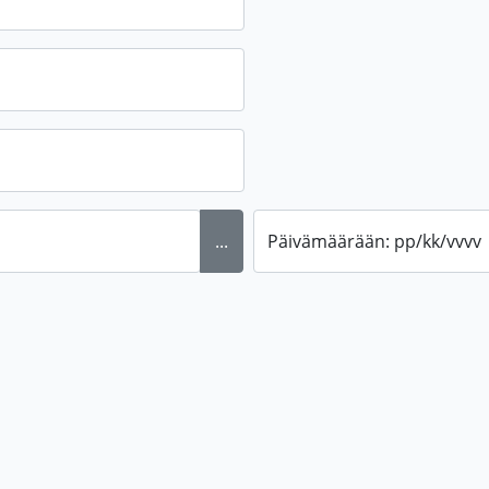
...
Päivämäärään: pp/kk/vvvv