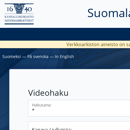
Suomala
Verkkoarkiston aineisto on s
Suomeksi
―
På svenska
―
In English
Videohaku
Hakusana:
Kanava / julkaisija: