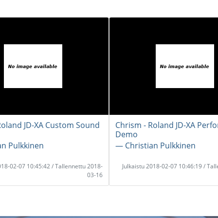
Roland JD-XA Custom Sound
Chrism - Roland JD-XA Perf
Demo
an Pulkkinen
― Christian Pulkkinen
2018-02-07 10:45:42 / Tallennettu 2018-
Julkaistu 2018-02-07 10:46:19 / Tal
03-16