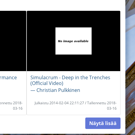
ormance
Simulacrum - Deep in the Trenches
(Official Video)
― Christian Pulkkinen
lennettu 2018-
Julkaistu 2014-02-04 22:11:27 / Tallennettu 2018-
03-16
03-16
Näytä lisää