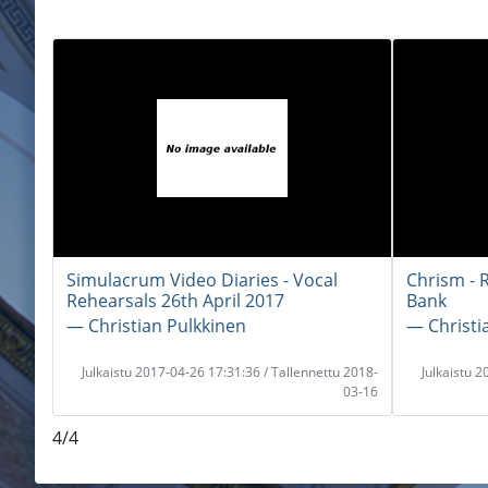
Simulacrum Video Diaries - Vocal
Chrism - 
Rehearsals 26th April 2017
Bank
― Christian Pulkkinen
― Christi
Julkaistu 2017-04-26 17:31:36 / Tallennettu 2018-
Julkaistu 
03-16
4/4