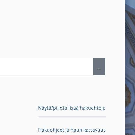
...
Näytä/piilota lisää hakuehtoja
Hakuohjeet ja haun kattavuus