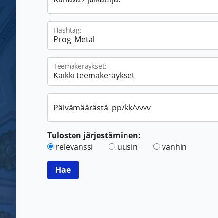
Hashtag:
Teemakeräykset:
Päivämäärästä: pp/kk/vvvv
Tulosten järjestäminen:
relevanssi
uusin
vanhin