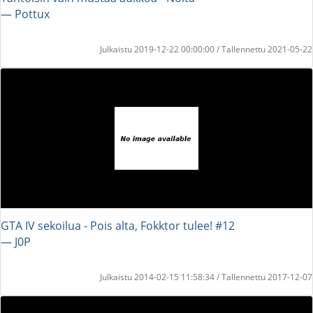
― Pottux
Julkaistu 2019-12-22 00:00:00 / Tallennettu 2021-05-22
GTA IV sekoilua - Pois alta, Fokktor tulee! #12
― J0P
Julkaistu 2014-02-15 11:58:34 / Tallennettu 2017-12-07