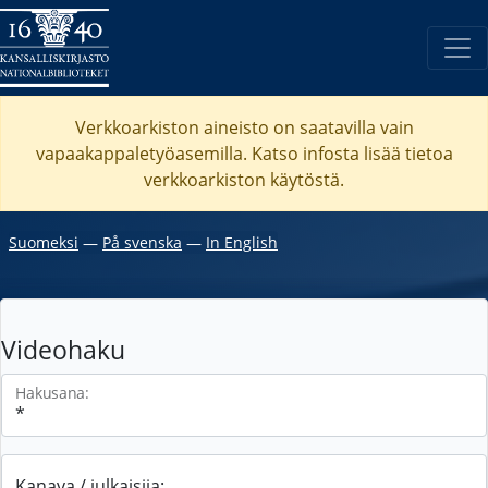
Verkkoarkiston aineisto on saatavilla vain
vapaakappaletyöasemilla. Katso
infosta
lisää tietoa
verkkoarkiston käytöstä.
Suomeksi
―
På svenska
―
In English
Videohaku
Hakusana:
Kanava / julkaisija: