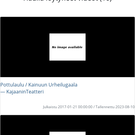
Pottulaulu / Kainuun Urheilugaala
― KajaaninTeatteri
Julkaistu 2017-01-21 00:00:00 / Tallennettu 2023-08-10