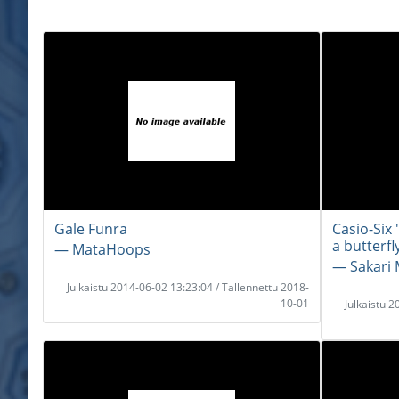
Gale Funra
Casio-Six 
a butterfl
― MataHoops
― Sakari 
Julkaistu 2014-06-02 13:23:04 / Tallennettu 2018-
10-01
Julkaistu 