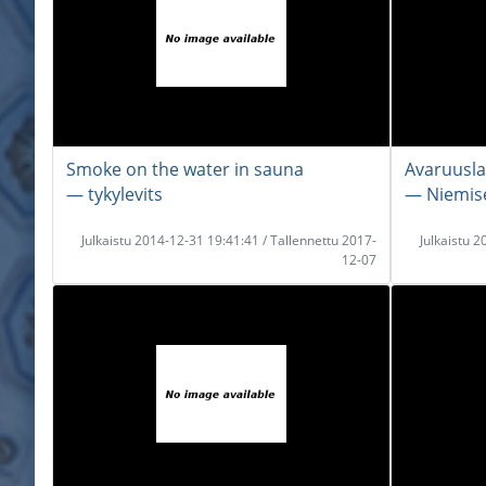
Smoke on the water in sauna
Avaruusla
― tykylevits
― Niemise
Julkaistu 2014-12-31 19:41:41 / Tallennettu 2017-
Julkaistu 
12-07