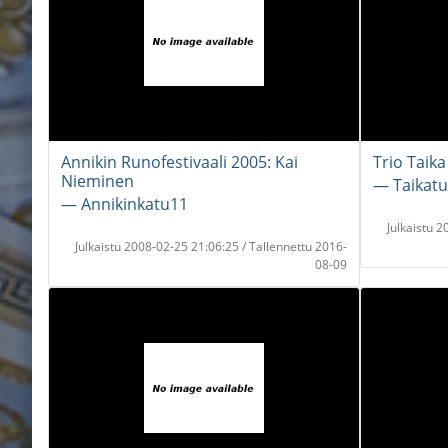
Annikin Runofestivaali 2005: Kai
Trio Taik
Nieminen
― Taikatu
― Annikinkatu11
Julkaistu 
Julkaistu 2008-02-25 21:06:25 / Tallennettu 2016-
08-09