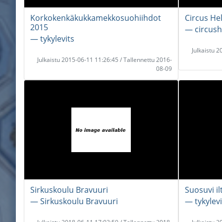
Korkokenkäkukkamekkosuohiihdot
Circus Hel
2015
― circush
― tykylevits
Julkaistu 
Julkaistu 2015-06-11 11:26:45 / Tallennettu 2016-
08-09
Sirkuskoulu Bravuuri
Suosuvi il
― Sirkuskoulu Bravuuri
― tykylevi