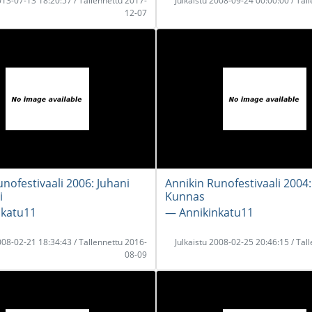
2013-07-13 18:20:57 / Tallennettu 2017-
Julkaistu 2008-09-24 00:00:00 / Tal
12-07
nofestivaali 2006: Juhani
Annikin Runofestivaali 2004: 
i
Kunnas
nkatu11
― Annikinkatu11
2008-02-21 18:34:43 / Tallennettu 2016-
Julkaistu 2008-02-25 20:46:15 / Tal
08-09