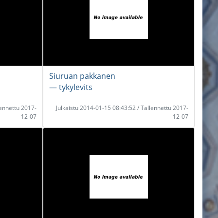
Siuruan pakkanen
― tykylevits
lennettu 2017-
Julkaistu 2014-01-15 08:43:52 / Tallennettu 2017-
12-07
12-07