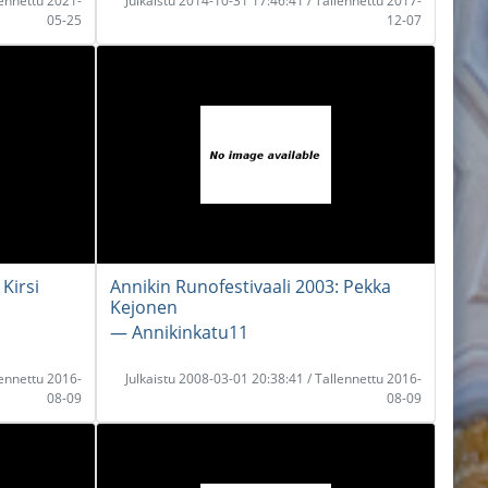
lennettu 2021-
Julkaistu 2014-10-31 17:46:41 / Tallennettu 2017-
05-25
12-07
Kirsi
Annikin Runofestivaali 2003: Pekka
Kejonen
― Annikinkatu11
lennettu 2016-
Julkaistu 2008-03-01 20:38:41 / Tallennettu 2016-
08-09
08-09