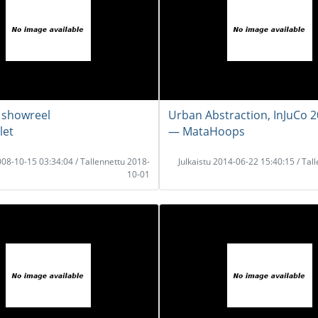
a showreel
Urban Abstraction, InJuCo 
let
― MataHoops
2008-10-15 03:34:04 / Tallennettu 2018-
Julkaistu 2014-06-22 15:40:15 / Tal
10-01