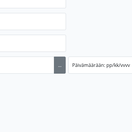
...
Päivämäärään: pp/kk/vvvv