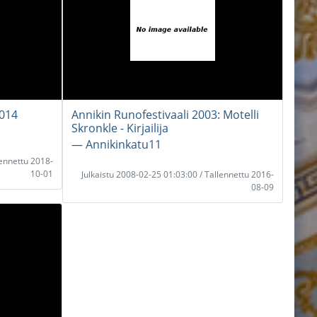
2014
Annikin Runofestivaali 2003: Motelli
Skronkle - Kirjailija
― Annikinkatu11
lennettu 2018-
10-01
Julkaistu 2008-02-25 01:03:00 / Tallennettu 2016-
08-09