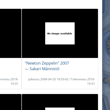
"Newton Zeppelin" 2007
― Sakari Männistö
lennettu 2018-
Julkaistu 2008-04-20 18:50:42 / Tallennettu 2018-
10-01
10-01