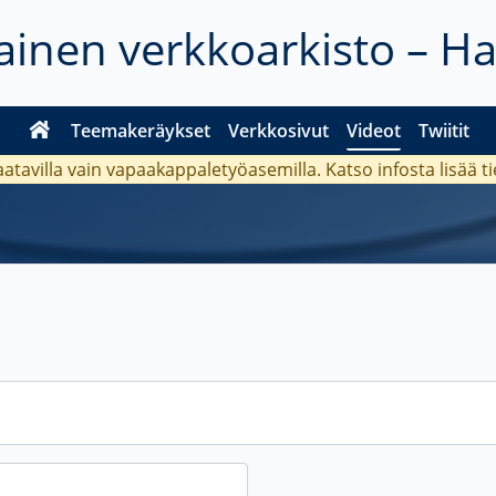
inen verkkoarkisto – H
Teemakeräykset
Verkkosivut
Videot
Twiitit
aatavilla vain vapaakappaletyöasemilla. Katso
infosta
lisää t