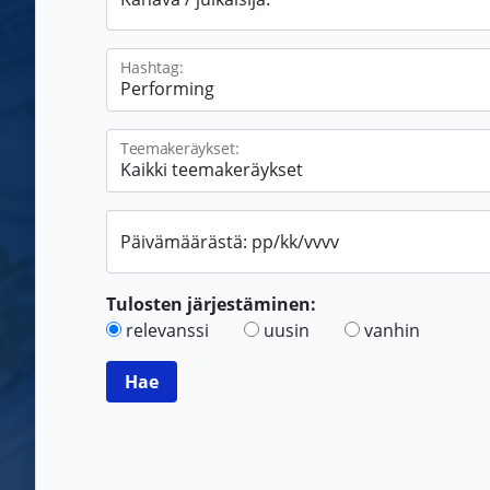
Hashtag:
Teemakeräykset:
Päivämäärästä: pp/kk/vvvv
Tulosten järjestäminen:
relevanssi
uusin
vanhin