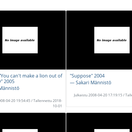
"You can't make a lion out of
"Suppose" 2004
y" 2005
― Sakari Männistö
Männistö
Julkaistu 2008-04-20 17:19:15 / Tal
2008-04-20 19:54:45 / Tallennettu 2018-
10-01