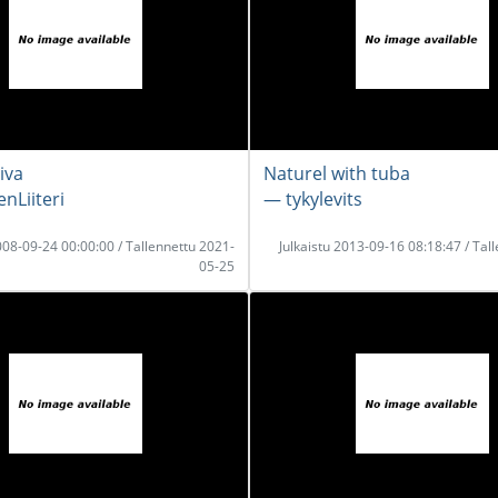
iva
Naturel with tuba
nLiiteri
― tykylevits
2008-09-24 00:00:00 / Tallennettu 2021-
Julkaistu 2013-09-16 08:18:47 / Tal
05-25