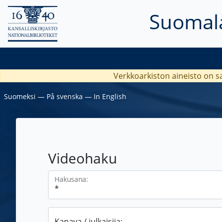
Suomala
Verkkoarkiston aineisto on s
Suomeksi
―
På svenska
―
In English
Videohaku
Hakusana:
Kanava / julkaisija: