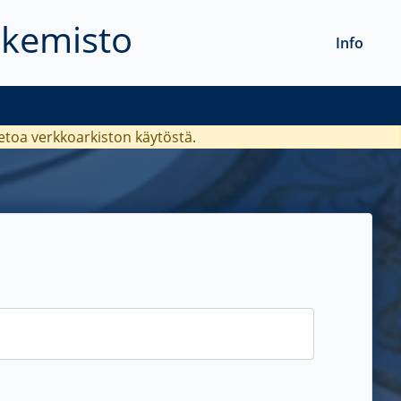
akemisto
Info
ietoa verkkoarkiston käytöstä.