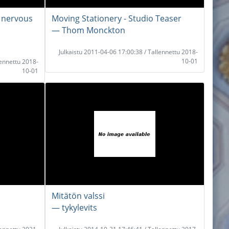
t nervous
Moving Stationery - Studio Teaser
― Thom Monckton
Julkaistu 2011-04-06 17:00:38 / Tallennettu 2018-
10-01
lennettu 2018-
10-01
Mitätön valssi
― tykylevits