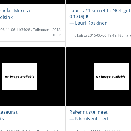
sinki - Mereta
Lauri's #1 secret to NOT ge
on stage
elsinki
― Lauri Koskinen
2008-11-06 11:34:28 / Tallennettu 2018-
10-01
Julkaistu 2016-06-06 19:49:18 / Tal
taseurat
Rakennustelineet
ts
― NiemisenLiiteri