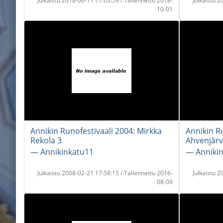
Julkaistu 2018-06-11 17:03:59 / Tallennettu 2018-
Julkaistu 
10-01
Annikin Runofestivaali 2004: Mirkka
Annikin Ru
Rekola 3
Ahvenjärv
― Annikinkatu11
― Anniki
Julkaistu 2008-02-21 17:58:15 / Tallennettu 2016-
Julkaistu 
08-09