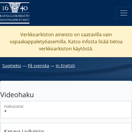
Verkkoarkiston aineisto on saatavilla vain
vapaakappaletyöasemilla. Katso
infosta
lisää tietoa
verkkoarkiston käytöstä.
Suomeksi
―
På svenska
―
In English
Videohaku
Hakusana:
Kanava / julkaisija: