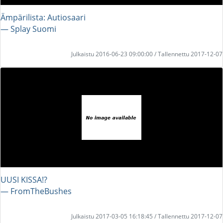
Ämpärilista: Autiosaari
― Splay Suomi
Julkaistu 2016-06-23 09:00:00 / Tallennettu 2017-12-07
UUSI KISSA!?
― FromTheBushes
Julkaistu 2017-03-05 16:18:45 / Tallennettu 2017-12-07