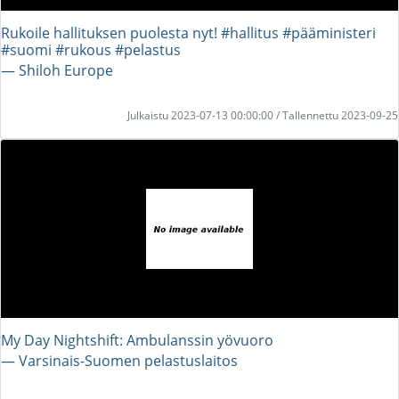
Rukoile hallituksen puolesta nyt! #hallitus #pääministeri
#suomi #rukous #pelastus
― Shiloh Europe
Julkaistu 2023-07-13 00:00:00 / Tallennettu 2023-09-25
My Day Nightshift: Ambulanssin yövuoro
― Varsinais-Suomen pelastuslaitos