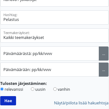
Hashtag:
Teemakeräykset:
Päivämäärästä: pp/kk/vvvv
...
Päivämäärään: pp/kk/vvvv
...
Tulosten järjestäminen:
relevanssi
uusin
vanhin
Näytä/piilota lisää hakuehtoja