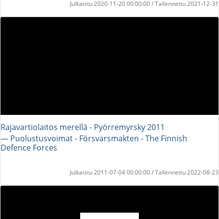
Julkaistu 2020-11-20 00:00:00 / Tallennettu 2021-12-31
Rajavartiolaitos merellä - Pyörremyrsky 2011
― Puolustusvoimat - Försvarsmakten - The Finnish
Defence Forces
Julkaistu 2011-07-04 00:00:00 / Tallennettu 2022-08-23