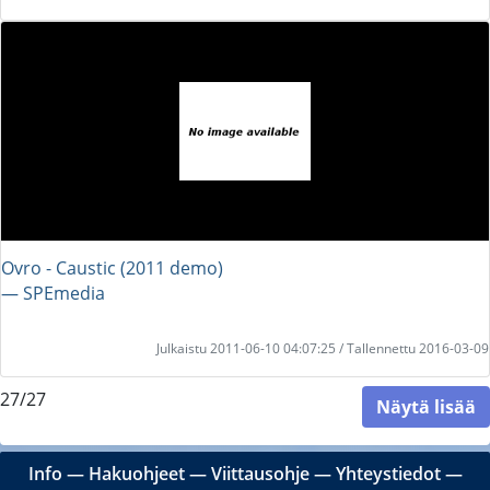
Ovro - Caustic (2011 demo)
― SPEmedia
Julkaistu 2011-06-10 04:07:25 / Tallennettu 2016-03-09
27/27
Näytä lisää
Info
―
Hakuohjeet
―
Viittausohje
―
Yhteystiedot
―