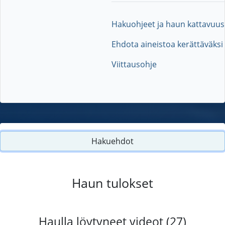
Hakuohjeet ja haun kattavuus
Ehdota aineistoa kerättäväksi
Viittausohje
Hakuehdot
Haun tulokset
Haulla löytyneet videot (27)