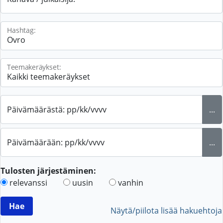
Hashtag:
Teemakeräykset:
Päivämäärästä: pp/kk/vvvv
...
Päivämäärään: pp/kk/vvvv
...
Tulosten järjestäminen:
relevanssi
uusin
vanhin
Näytä/piilota lisää hakuehtoja