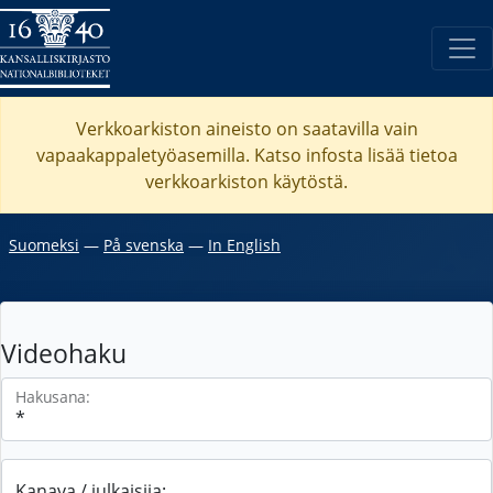
Verkkoarkiston aineisto on saatavilla vain
vapaakappaletyöasemilla. Katso
infosta
lisää tietoa
verkkoarkiston käytöstä.
Suomeksi
―
På svenska
―
In English
Videohaku
Hakusana:
Kanava / julkaisija: