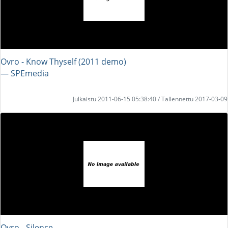
Ovro - Know Thyself (2011 demo)
― SPEmedia
Julkaistu 2011-06-15 05:38:40 / Tallennettu 2017-03-09
Ovro - Silence