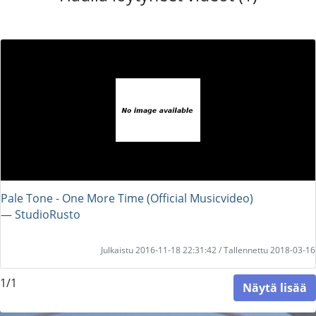
Pale Tone - One More Time (Official Musicvideo)
― StudioRusto
Julkaistu 2016-11-18 22:31:42 / Tallennettu 2018-03-16
1/1
Näytä lisää