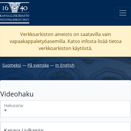
Verkkoarkiston aineisto on saatavilla vain
vapaakappaletyöasemilla. Katso
infosta
lisää tietoa
verkkoarkiston käytöstä.
Suomeksi
―
På svenska
―
In English
Videohaku
Hakusana:
Kanava / julkaisija: