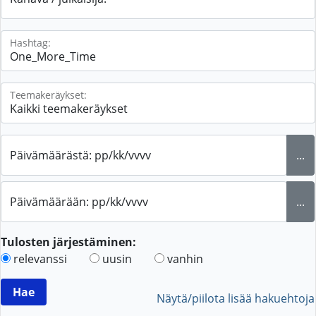
Hashtag:
Teemakeräykset:
Päivämäärästä: pp/kk/vvvv
...
Päivämäärään: pp/kk/vvvv
...
Tulosten järjestäminen:
relevanssi
uusin
vanhin
Näytä/piilota lisää hakuehtoja