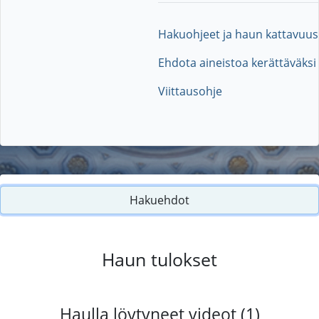
Hakuohjeet ja haun kattavuus
Ehdota aineistoa kerättäväksi
Viittausohje
Hakuehdot
Haun tulokset
Haulla löytyneet videot (1)