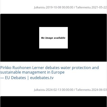
Julkaistu 2019-10-08 00:00:00 / Tallennettu 2021-05-22
Pirkko Ruohonen Lerner debates water protection and
sustainable management in Europe
― EU Debates | eudebates.tv
Julkaistu 2024-02-13 00:00:00 / Tallennettu 2024-06-03