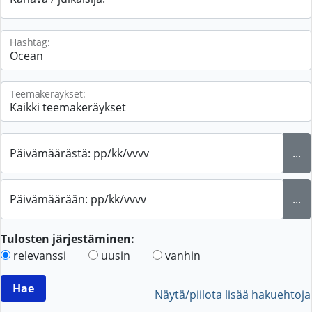
Hashtag:
Teemakeräykset:
Päivämäärästä: pp/kk/vvvv
...
Päivämäärään: pp/kk/vvvv
...
Tulosten järjestäminen:
relevanssi
uusin
vanhin
Näytä/piilota lisää hakuehtoja