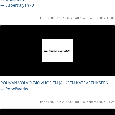
― Supersaiyan79
Julkaistu 2015-09-28 18:29:40 / Tallennettu 2017-12-07
ROUVAN VOLVO 740 VUOSIEN JÄLKEEN KATSASTUKSEEN
― RebelWerks
Julkaistu 2024-06-23 00:00:00 / Tallennettu 2025-04-24