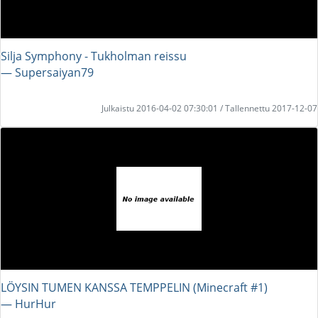
Silja Symphony - Tukholman reissu
― Supersaiyan79
Julkaistu 2016-04-02 07:30:01 / Tallennettu 2017-12-07
LÖYSIN TUMEN KANSSA TEMPPELIN (Minecraft #1)
― HurHur