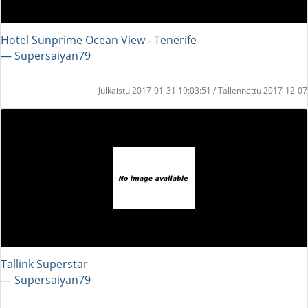
Hotel Sunprime Ocean View - Tenerife
― Supersaiyan79
Julkaistu 2017-01-31 19:03:51 / Tallennettu 2017-12-07
Tallink Superstar
― Supersaiyan79