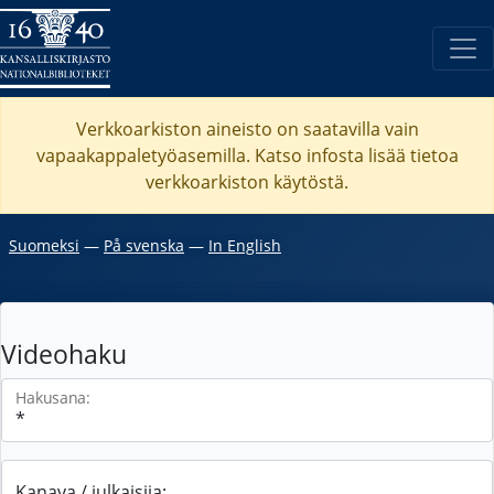
Verkkoarkiston aineisto on saatavilla vain
vapaakappaletyöasemilla. Katso
infosta
lisää tietoa
verkkoarkiston käytöstä.
Suomeksi
―
På svenska
―
In English
Videohaku
Hakusana:
Kanava / julkaisija: