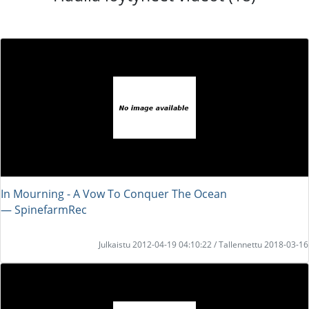
In Mourning - A Vow To Conquer The Ocean
― SpinefarmRec
Julkaistu 2012-04-19 04:10:22 / Tallennettu 2018-03-16