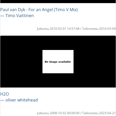
Paul van Dyk - For an Angel (Timo V Mix)
― Timo Vaittinen
Julkaistu 2010-03-01 14:57:48 / Tallennettu 2016-03-09
H2O
― oliver whitehead
Julkaistu 2008-10-02 00:00:00 / Tallennettu 2023-04-21