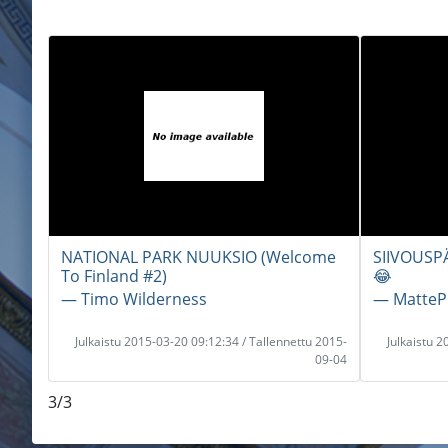
NATIONAL PARK NUUKSIO (Welcome
SIIVOUSP
To Finland #2)
😂
― Timo Wilderness
― MatteP
Julkaistu 2015-03-20 09:12:34 / Tallennettu 2015-
Julkaistu 
09-04
3/3