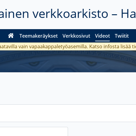
inen verkkoarkisto – H
Teemakeräykset
Verkkosivut
Videot
Twiitit
aatavilla vain vapaakappaletyöasemilla. Katso
infosta
lisää t