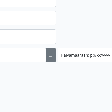
...
Päivämäärään: pp/kk/vvvv