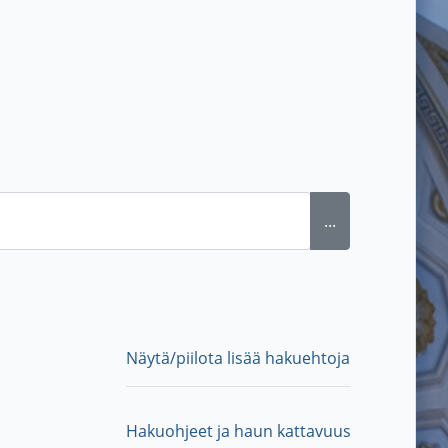
...
Näytä/piilota lisää hakuehtoja
Hakuohjeet ja haun kattavuus