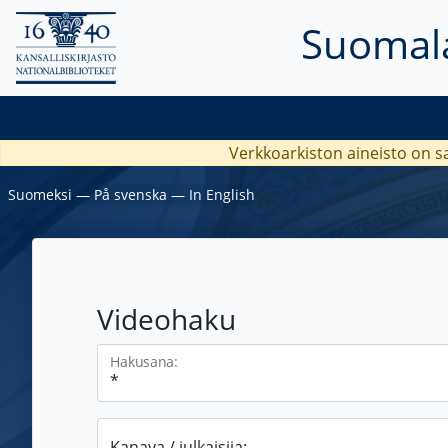
Suomala
Verkkoarkiston aineisto on s
Suomeksi
―
På svenska
―
In English
Videohaku
Hakusana:
Kanava / julkaisija: