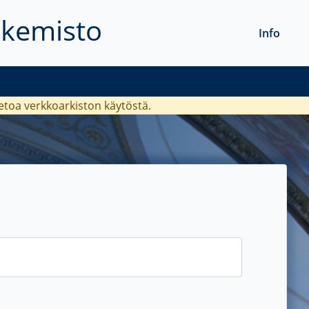
akemisto
Info
ietoa verkkoarkiston käytöstä.