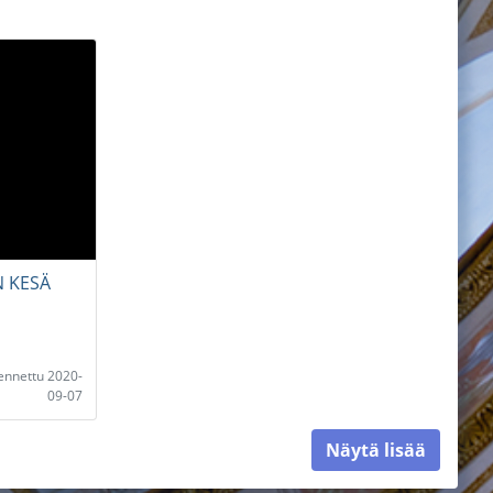
 KESÄ
lennettu 2020-
09-07
Näytä lisää