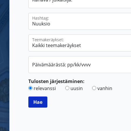
Hashtag:
Teemakeräykset:
Päivämäärästä: pp/kk/vvvv
Tulosten järjestäminen:
relevanssi
uusin
vanhin