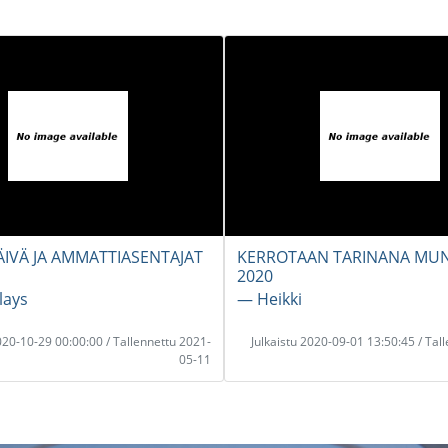
ÄIVÄ JA AMMATTIASENTAJAT
KERROTAAN TARINANA MUN
2020
lays
― Heikki
2020-10-29 00:00:00 / Tallennettu 2021-
Julkaistu 2020-09-01 13:50:45 / Tal
05-11