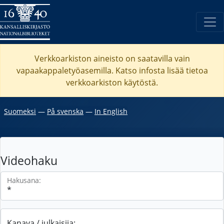
Verkkoarkiston aineisto on saatavilla vain
vapaakappaletyöasemilla. Katso
infosta
lisää tietoa
verkkoarkiston käytöstä.
Suomeksi
―
På svenska
―
In English
Videohaku
Hakusana:
Kanava / julkaisija: