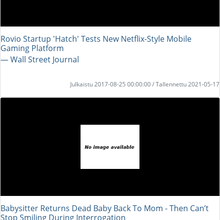
Rovio Startup 'Hatch' Tests New Netflix-Style Mobile
Gaming Platform
― Wall Street Journal
Julkaistu 2017-08-25 00:00:00 / Tallennettu 2021-05-17
Babysitter Returns Dead Baby Back To Mom - Then Can’t
Stop Smiling During Interrogation