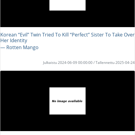
Korean “Evil” Twin Tried To Kill “Perfect” Sister To Take Over
Her Identity
― Rotten Mango
Julkaistu 2024-06-09 00:00:00 / Tallennettu 2025-04-24