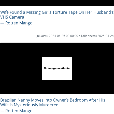
Wife Found a Missing Girl’s Torture Tape On Her Husband’s
VHS Camera
― Rotten Mango
Julkaistu 2024-06-26 00:00:00 / Tallennettu 2025-04-24
Brazilian Nanny Moves Into Owner’s Bedroom After His
Wife Is Mysteriously Murdered
― Rotten Mango