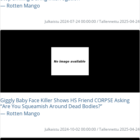
― Rotten Mango
Julkaistu 2024-07-24 00:00:00 / Tallennettu 2025-04-24
Giggly Baby Face Killer Shows HS Friend CORPSE Asking
“Are You Squeamish Around Dead Bodies?”
― Rotten Mango
Julkaistu 2024-10-02 00:00:00 / Tallennettu 2025-04-24