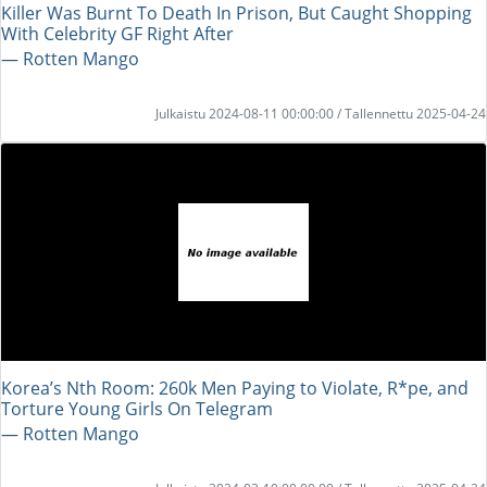
Killer Was Burnt To Death In Prison, But Caught Shopping
With Celebrity GF Right After
― Rotten Mango
Julkaistu 2024-08-11 00:00:00 / Tallennettu 2025-04-24
Korea’s Nth Room: 260k Men Paying to Violate, R*pe, and
Torture Young Girls On Telegram
― Rotten Mango