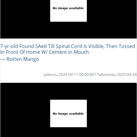
7-yr-old Found SAed Till Spinal Cord Is Visible, Then Tossed
In Front Of Home W/ Cement In Mouth
― Rotten Mango
Julkaistu 2024-09-11 00:00:00 / Tallennettu 2025-04-24