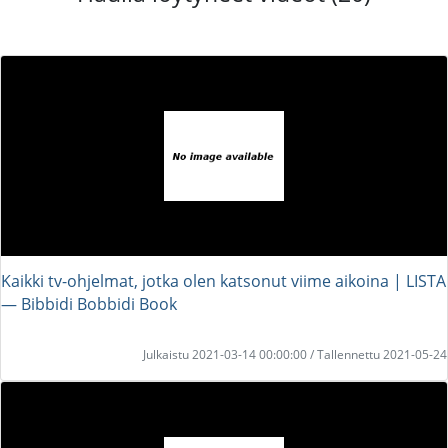
Kaikki tv-ohjelmat, jotka olen katsonut viime aikoina | LISTA
― Bibbidi Bobbidi Book
Julkaistu 2021-03-14 00:00:00 / Tallennettu 2021-05-24