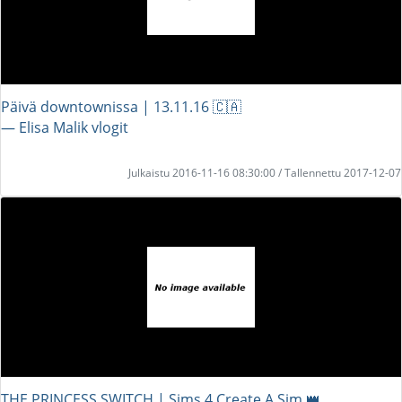
Päivä downtownissa | 13.11.16 🇨🇦
― Elisa Malik vlogit
Julkaistu 2016-11-16 08:30:00 / Tallennettu 2017-12-07
THE PRINCESS SWITCH | Sims 4 Create A Sim 👑