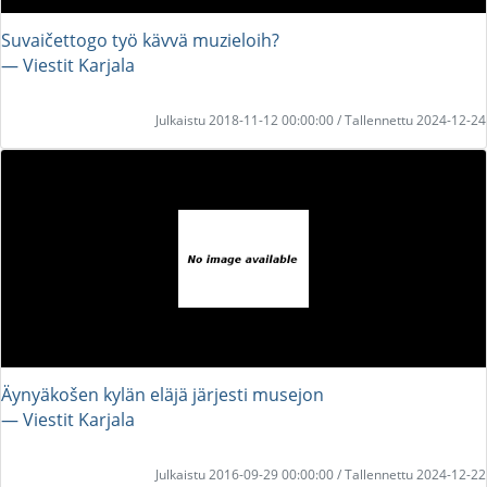
Suvaičettogo työ kävvä muzieloih?
― Viestit Karjala
Julkaistu 2018-11-12 00:00:00 / Tallennettu 2024-12-24
Äynyäkošen kylän eläjä järjesti musejon
― Viestit Karjala
Julkaistu 2016-09-29 00:00:00 / Tallennettu 2024-12-22