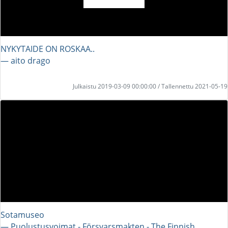
NYKYTAIDE ON ROSKAA..
― aito drago
Julkaistu 2019-03-09 00:00:00 / Tallennettu 2021-05-19
Sotamuseo
― Puolustusvoimat - Försvarsmakten - The Finnish