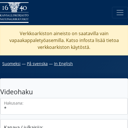
Verkkoarkiston aineisto on saatavilla vain
vapaakappaletyöasemilla. Katso
infosta
lisää tietoa
verkkoarkiston käytöstä.
Suomeksi
―
På svenska
―
In English
Videohaku
Hakusana:
Kanava / julkaisija: