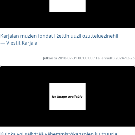
Karjalan muzien fondat ližettih uuzil ozutteluezinehil
― Viestit Karjala
Julkaistu 2018-07-31 00:00:00 / Tallennettu 2024-12-25
Kuinka voi säilyttää vähemmistökansojen kulttuuria