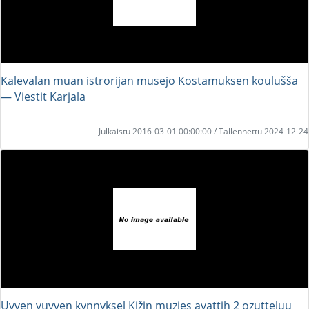
Kalevalan muan istrorijan musejo Kostamuksen koulušša
― Viestit Karjala
Julkaistu 2016-03-01 00:00:00 / Tallennettu 2024-12-24
Uvven vuvven kynnyksel Kižin muzies avattih 2 ozutteluu