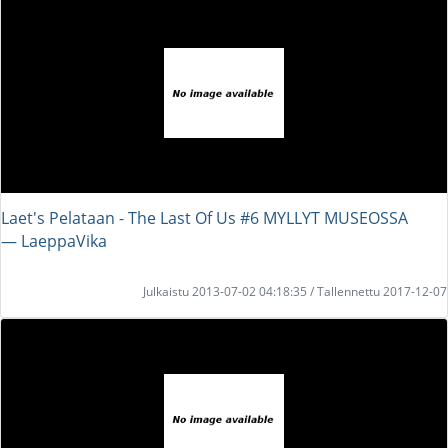
Laet's Pelataan - The Last Of Us #6 MYLLYT MUSEOSSA
― LaeppaVika
Julkaistu 2013-07-02 04:18:35 / Tallennettu 2017-12-07