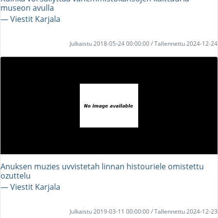
museon avulla
― Viestit Karjala
Julkaistu 2018-05-24 00:00:00 / Tallennettu 2024-12-24
Anuksen muzies uvvistetah linnan histouriele omistettu
ozuttelu
― Viestit Karjala
Julkaistu 2019-03-11 00:00:00 / Tallennettu 2024-12-23