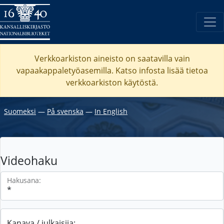
Verkkoarkiston aineisto on saatavilla vain
vapaakappaletyöasemilla. Katso
infosta
lisää tietoa
verkkoarkiston käytöstä.
Suomeksi
―
På svenska
―
In English
Videohaku
Hakusana:
Kanava / julkaisija: