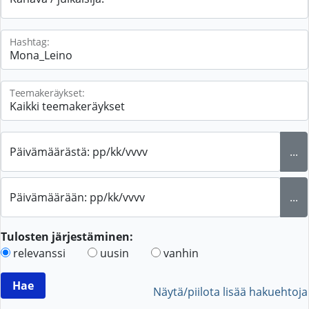
Hashtag:
Teemakeräykset:
Päivämäärästä: pp/kk/vvvv
...
Päivämäärään: pp/kk/vvvv
...
Tulosten järjestäminen:
relevanssi
uusin
vanhin
Näytä/piilota lisää hakuehtoja