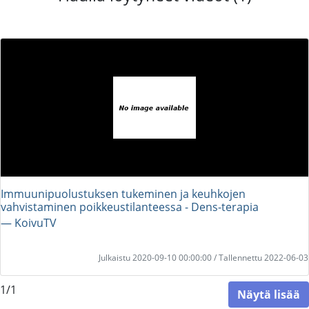
Immuunipuolustuksen tukeminen ja keuhkojen
vahvistaminen poikkeustilanteessa - Dens-terapia
― KoivuTV
Julkaistu 2020-09-10 00:00:00 / Tallennettu 2022-06-03
1/1
Näytä lisää