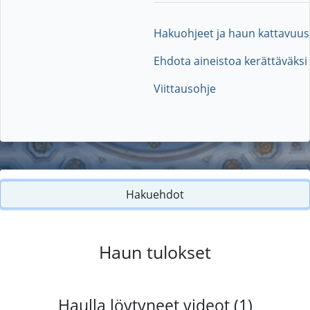
Hakuohjeet ja haun kattavuus
Ehdota aineistoa kerättäväksi
Viittausohje
Hakuehdot
Haun tulokset
Haulla löytyneet videot (1)