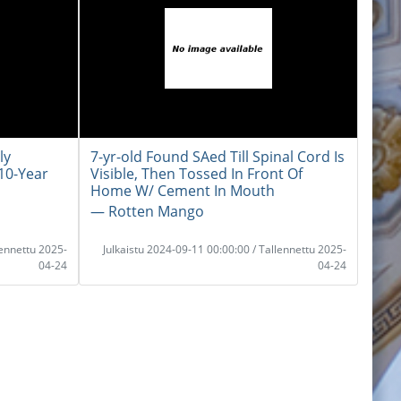
ly
7-yr-old Found SAed Till Spinal Cord Is
10-Year
Visible, Then Tossed In Front Of
Home W/ Cement In Mouth
― Rotten Mango
lennettu 2025-
Julkaistu 2024-09-11 00:00:00 / Tallennettu 2025-
04-24
04-24