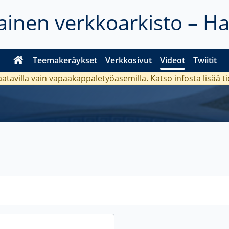
inen verkkoarkisto – H
Teemakeräykset
Verkkosivut
Videot
Twiitit
aatavilla vain vapaakappaletyöasemilla. Katso
infosta
lisää t