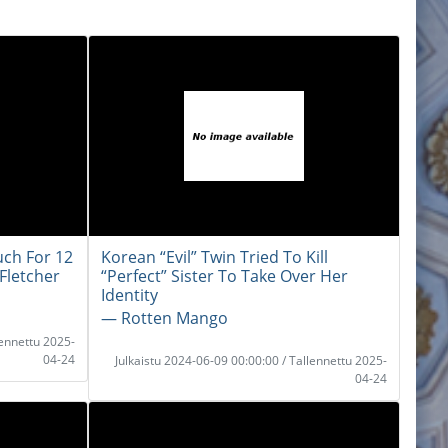
ch For 12
Korean “Evil” Twin Tried To Kill
 Fletcher
“Perfect” Sister To Take Over Her
Identity
― Rotten Mango
lennettu 2025-
04-24
Julkaistu 2024-06-09 00:00:00 / Tallennettu 2025-
04-24