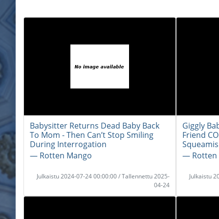
Babysitter Returns Dead Baby Back
Giggly Ba
To Mom - Then Can’t Stop Smiling
Friend CO
During Interrogation
Squeamis
― Rotten Mango
― Rotten
Julkaistu 2024-07-24 00:00:00 / Tallennettu 2025-
Julkaistu 
04-24