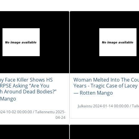
by Face Killer Shows HS
Woman Melted Into The Cou
RPSE Asking “Are You
Years - Tragic Case of Lacey
h Around Dead Bodies?”
― Rotten Mango
 Mango
Julkaistu 2024-01-14 00:00:00 / Tal
2024-10-02 00:00:00 / Tallennettu 2025-
04-24