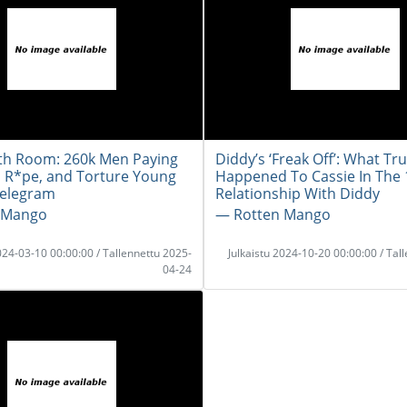
th Room: 260k Men Paying
Diddy’s ‘Freak Off’: What Tru
e, R*pe, and Torture Young
Happened To Cassie In The 
Telegram
Relationship With Diddy
 Mango
― Rotten Mango
2024-03-10 00:00:00 / Tallennettu 2025-
Julkaistu 2024-10-20 00:00:00 / Tal
04-24