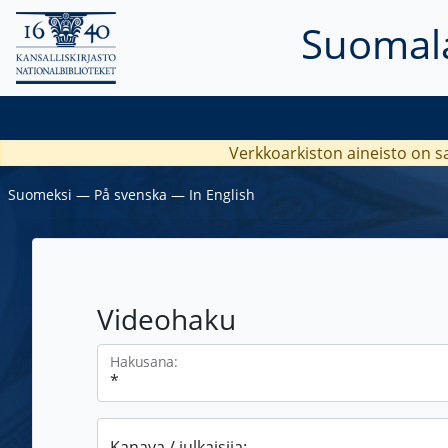
Suomala
Verkkoarkiston aineisto on s
Suomeksi
―
På svenska
―
In English
Videohaku
Hakusana:
Kanava / julkaisija: