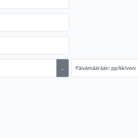
...
Päivämäärään: pp/kk/vvvv