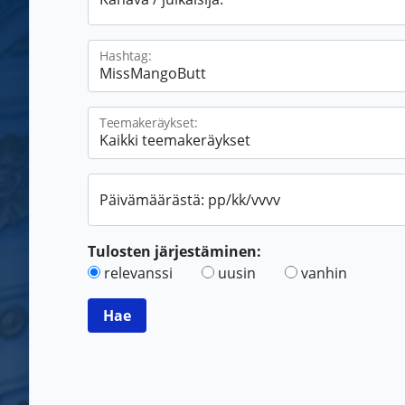
Hashtag:
Teemakeräykset:
Päivämäärästä: pp/kk/vvvv
Tulosten järjestäminen:
relevanssi
uusin
vanhin