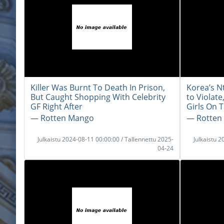
Killer Was Burnt To Death In Prison,
Korea’s N
But Caught Shopping With Celebrity
to Violat
GF Right After
Girls On 
― Rotten Mango
― Rotten
Julkaistu 2024-08-11 00:00:00 / Tallennettu 2025-
Julkaistu 
04-24