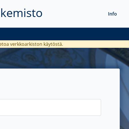
akemisto
Info
ietoa verkkoarkiston käytöstä.