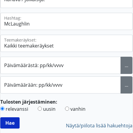
Hashtag:
Teemakeräykset:
Päivämäärästä: pp/kk/vvvv
...
Päivämäärään: pp/kk/vvvv
...
Tulosten järjestäminen:
relevanssi
uusin
vanhin
Näytä/piilota lisää hakuehtoja