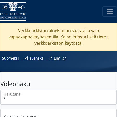
Verkkoarkiston aineisto on saatavilla vain
vapaakappaletyöasemilla. Katso
infosta
lisää tietoa
verkkoarkiston käytöstä.
Suomeksi
―
På svenska
―
In English
Videohaku
Hakusana:
Kanava / julkaisija: