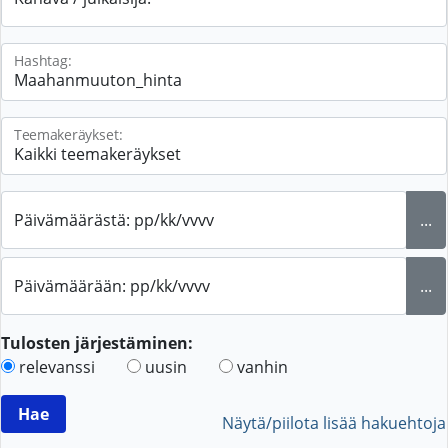
Hashtag:
Teemakeräykset:
Päivämäärästä: pp/kk/vvvv
...
Päivämäärään: pp/kk/vvvv
...
Tulosten järjestäminen:
relevanssi
uusin
vanhin
Näytä/piilota lisää hakuehtoja