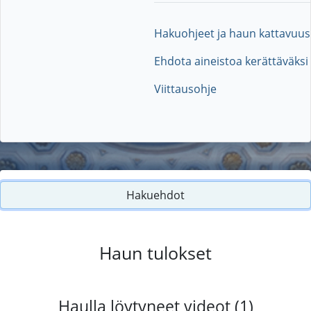
Hakuohjeet ja haun kattavuus
Ehdota aineistoa kerättäväksi
Viittausohje
Hakuehdot
Haun tulokset
Haulla löytyneet videot (1)