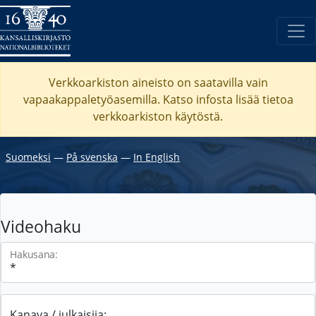
Verkkoarkiston aineisto on saatavilla vain
vapaakappaletyöasemilla. Katso
infosta
lisää tietoa
verkkoarkiston käytöstä.
Suomeksi
―
På svenska
―
In English
Videohaku
Hakusana:
Kanava / julkaisija: