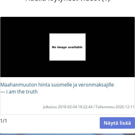
Maahanmuuton hinta suomelle ja veronmaksajille
― i am the truth
Julkaistu 2018-02-04 18:22:44 / Tallennettu 2020-12-11
1/1
Näytä lisää