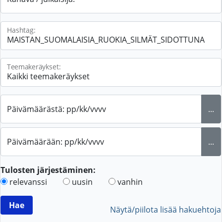
Hashtag:
Teemakeräykset:
Päivämäärästä: pp/kk/vvvv
...
Päivämäärään: pp/kk/vvvv
...
Tulosten järjestäminen:
relevanssi
uusin
vanhin
Näytä/piilota lisää hakuehtoja