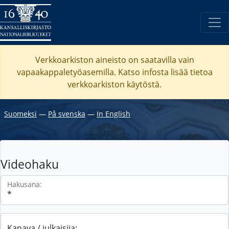
Verkkoarkiston aineisto on saatavilla vain
vapaakappaletyöasemilla. Katso
infosta
lisää tietoa
verkkoarkiston käytöstä.
Suomeksi
―
På svenska
―
In English
Videohaku
Hakusana:
Kanava / julkaisija: