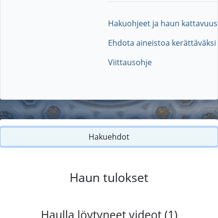
Hakuohjeet ja haun kattavuus
Ehdota aineistoa kerättäväksi
Viittausohje
Hakuehdot
Haun tulokset
Haulla löytyneet videot (1)