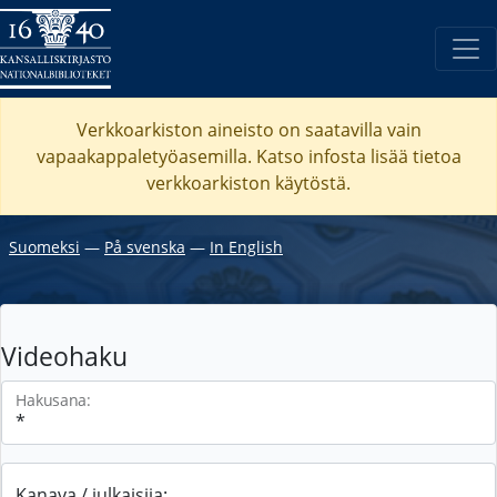
Verkkoarkiston aineisto on saatavilla vain
vapaakappaletyöasemilla. Katso
infosta
lisää tietoa
verkkoarkiston käytöstä.
Suomeksi
―
På svenska
―
In English
Videohaku
Hakusana:
Kanava / julkaisija: