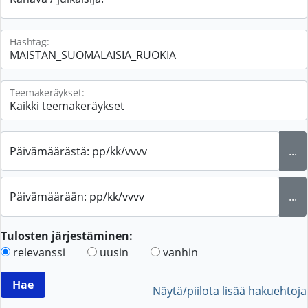
Hashtag:
Teemakeräykset:
Päivämäärästä: pp/kk/vvvv
...
Päivämäärään: pp/kk/vvvv
...
Tulosten järjestäminen:
relevanssi
uusin
vanhin
Näytä/piilota lisää hakuehtoja