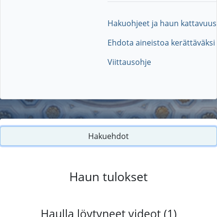
Hakuohjeet ja haun kattavuus
Ehdota aineistoa kerättäväksi
Viittausohje
Hakuehdot
Haun tulokset
Haulla löytyneet videot (1)