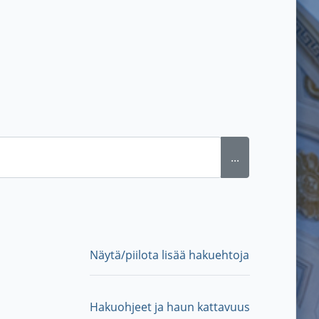
...
Näytä/piilota lisää hakuehtoja
Hakuohjeet ja haun kattavuus