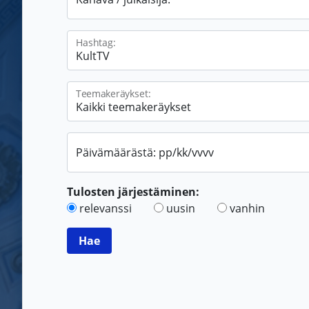
Hashtag:
Teemakeräykset:
Päivämäärästä: pp/kk/vvvv
Tulosten järjestäminen:
relevanssi
uusin
vanhin