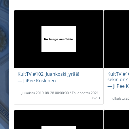
KultTV #102: Juankoski jyrää!
KultTV #1
sekin on?
― JiiPee Koskinen
― JiiPee 
Julkaistu 2019-08-28 00:00:00 / Tallennettu 2021-
05-13
Julkaistu 