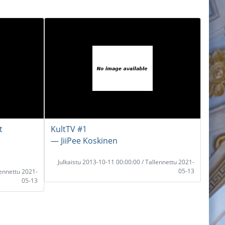
t
KultTV #1
― JiiPee Koskinen
Julkaistu 2013-10-11 00:00:00 / Tallennettu 2021-
05-13
lennettu 2021-
05-13