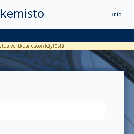
akemisto
Info
ietoa verkkoarkiston käytöstä.