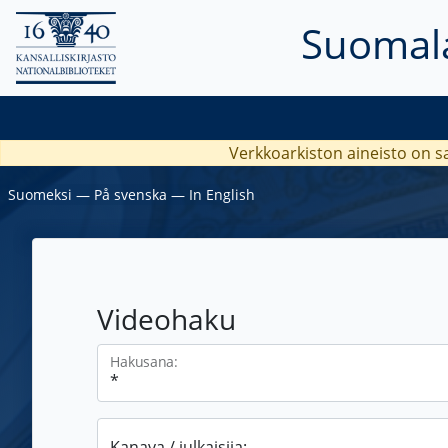
Suomala
Verkkoarkiston aineisto on s
Suomeksi
―
På svenska
―
In English
Videohaku
Hakusana:
Kanava / julkaisija: