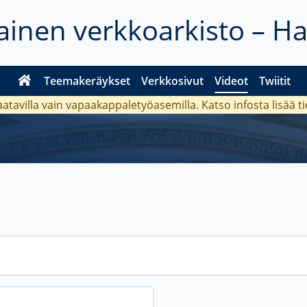
inen verkkoarkisto – H
Teemakeräykset
Verkkosivut
Videot
Twiitit
aatavilla vain vapaakappaletyöasemilla. Katso
infosta
lisää t