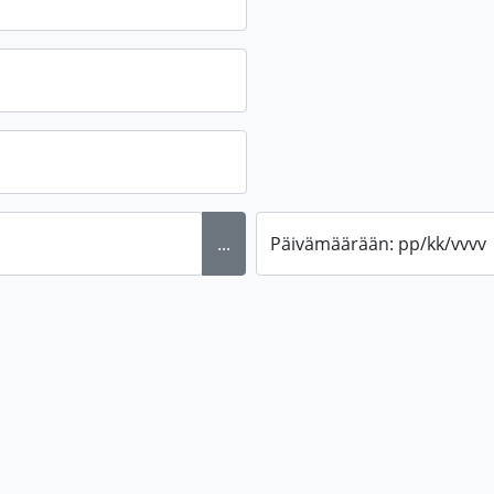
...
Päivämäärään: pp/kk/vvvv