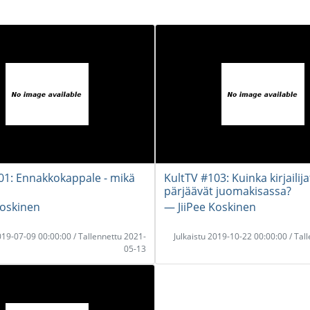
01: Ennakkokappale - mikä
KultTV #103: Kuinka kirjailija
pärjäävät juomakisassa?
Koskinen
― JiiPee Koskinen
2019-07-09 00:00:00 / Tallennettu 2021-
Julkaistu 2019-10-22 00:00:00 / Tal
05-13