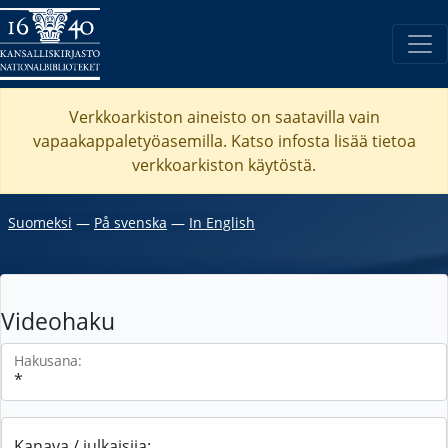
Verkkoarkiston aineisto on saatavilla vain
vapaakappaletyöasemilla. Katso
infosta
lisää tietoa
verkkoarkiston käytöstä.
Suomeksi
―
På svenska
―
In English
Videohaku
Hakusana:
Kanava / julkaisija: