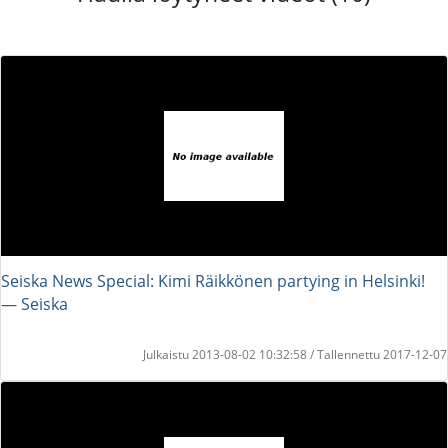
Seiska News Special: Kimi Räikkönen partying in Helsinki!
― Seiska
Julkaistu 2013-08-02 10:32:58 / Tallennettu 2017-12-07