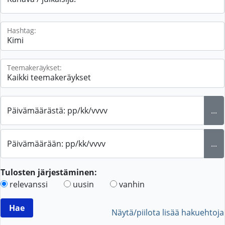
Hashtag:
Teemakeräykset:
Päivämäärästä: pp/kk/vvvv
...
Päivämäärään: pp/kk/vvvv
...
Tulosten järjestäminen:
relevanssi
uusin
vanhin
Näytä/piilota lisää hakuehtoja