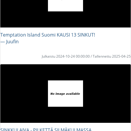
Temptation Island Suomi KAUSI 13 SINKUT!
― Juufin
Julkaistu 2024-10-24 00:00:00 / Tallennettu 2025-04-25
SINKKULAIVA - PILKETTÄ SILMÄKULMASSA