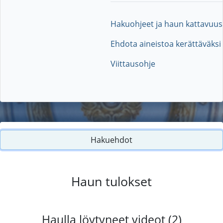
Hakuohjeet ja haun kattavuus
Ehdota aineistoa kerättäväksi
Viittausohje
Hakuehdot
Haun tulokset
Haulla löytyneet videot (2)