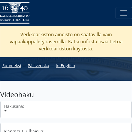
Verkkoarkiston aineisto on saatavilla vain
vapaakappaletyöasemilla. Katso
infosta
lisää tietoa
verkkoarkiston käytöstä.
Suomeksi
―
På svenska
―
In English
Videohaku
Hakusana:
Kanava / julkaisija: