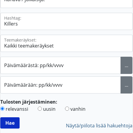
Hashtag:
Teemakeräykset:
Päivämäärästä: pp/kk/vvvv
...
Päivämäärään: pp/kk/vvvv
...
Tulosten järjestäminen:
relevanssi
uusin
vanhin
Näytä/piilota lisää hakuehtoja