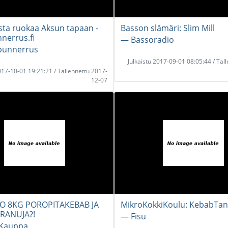
ista ruokaa Aksun tapaan -
Basson slämäri: Slim Mill
nerrus.fi
― Bassoradio
punnerrus
Julkaistu 2017-09-01 08:05:44 / Tal
2017-10-01 19:21:21 / Tallennettu 2017-
12-07
 8KG POROPITAKEBAB JA
MikroKokkiKoulu: KebabTan
 RANUJA?!
― Fisu
 Kauppa