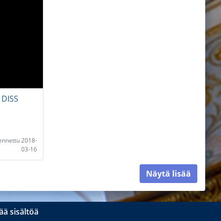
 DISS
lennettu 2018-
03-16
Näytä lisää
ä sisältöä