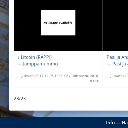
♪ Litcoin (RÄPPI)
Pasi ja An
― Jamppamummo
― Pasi ja
Julkaistu 2017-12-05 13:00:06 / Tallennettu 2018-
Julkaistu 
03-16
23/23
Info
―
Ha