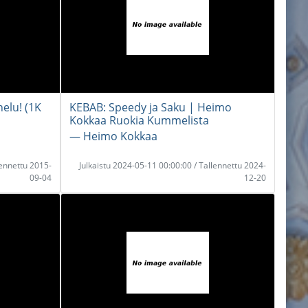
elu! (1K
KEBAB: Speedy ja Saku | Heimo
Kokkaa Ruokia Kummelista
― Heimo Kokkaa
lennettu 2015-
Julkaistu 2024-05-11 00:00:00 / Tallennettu 2024-
09-04
12-20