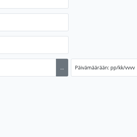
...
Päivämäärään: pp/kk/vvvv