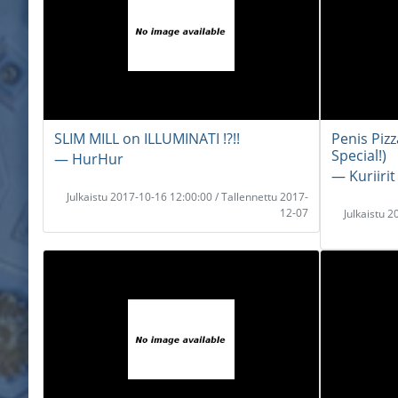
SLIM MILL on ILLUMINATI !?!!
Penis Piz
Special!)
― HurHur
― Kuriirit
Julkaistu 2017-10-16 12:00:00 / Tallennettu 2017-
12-07
Julkaistu 