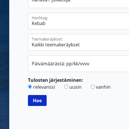
Hashtag:
Teemakeräykset:
Päivämäärästä: pp/kk/vvvv
Tulosten järjestäminen:
relevanssi
uusin
vanhin