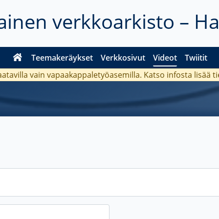
inen verkkoarkisto – H
Teemakeräykset
Verkkosivut
Videot
Twiitit
aatavilla vain vapaakappaletyöasemilla. Katso
infosta
lisää t