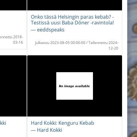
Onko tässä Helsingin paras kebab? -
Testissä uusi Baba Döner -ravintola!
― eeddspeaks
lennettu 2018-
03-16
Julkaistu 2023-08-05 00:00:00 / Tallennettu 2024-
12-20
kki
Hard Kokki: Kenguru Kebab
― Hard Kokki