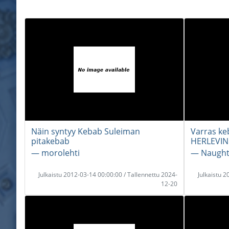
Näin syntyy Kebab Suleiman
Varras ke
pitakebab
HERLEVIN
― morolehti
― Naught
Julkaistu 2012-03-14 00:00:00 / Tallennettu 2024-
Julkaistu 
12-20