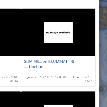
SLIM MILL on ILLUMINATI !?!!
― HurHur
lennettu 2018-
Julkaistu 2017-10-16 12:00:00 / Tallennettu 2018-
03-16
03-16