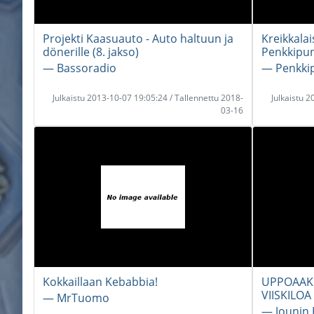
Projekti Kaasuauto - Auto haltuun ja
Kreikkala
dönerille (8. jakso)
Penkkipun
― Bassoradio
― Penkki
Julkaistu 2013-10-07 19:05:24 / Tallennettu 2018-
Julkaistu 
03-16
Kokkaillaan Kebabbia!
UPPOAAKO
VIISKILOA
― MrTuomo
― Jounin