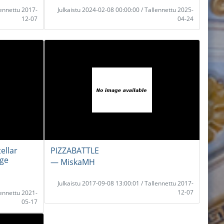
lennettu 2017-
Julkaistu 2024-02-08 00:00:00 / Tallennettu 2025-
12-07
04-24
ellar
PIZZABATTLE
age
― MiskaMH
Julkaistu 2017-09-08 13:00:01 / Tallennettu 2017-
12-07
lennettu 2021-
05-17