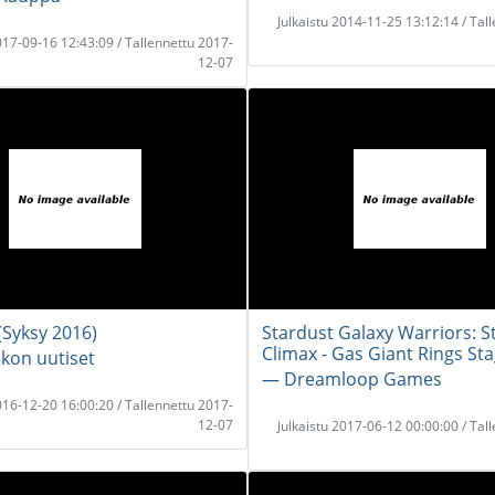
Julkaistu 2014-11-25 13:12:14 / Tal
2017-09-16 12:43:09 / Tallennettu 2017-
12-07
(Syksy 2016)
Stardust Galaxy Warriors: St
Climax - Gas Giant Rings St
ikon uutiset
― Dreamloop Games
2016-12-20 16:00:20 / Tallennettu 2017-
12-07
Julkaistu 2017-06-12 00:00:00 / Tal