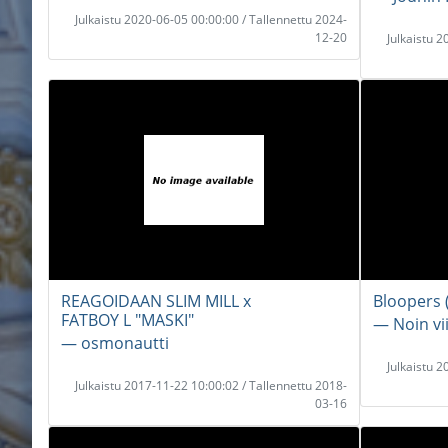
Julkaistu 2020-06-05 00:00:00 / Tallennettu 2024-
12-20
Julkaistu 
REAGOIDAAN SLIM MILL x
Bloopers 
FATBOY L "MASKI"
― Noin vi
― osmonautti
Julkaistu 
Julkaistu 2017-11-22 10:00:02 / Tallennettu 2018-
03-16