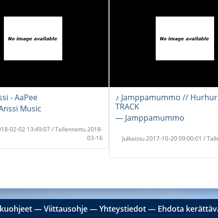
ssi - AaPee
♪ Jamppamummo // Hurhur
TRACK
 Anssi Music
― Jamppamummo
2018-02-02 13:49:07 / Tallennettu 2018-
03-16
Julkaistu 2017-10-20 09:00:01 / Tal
kuohjeet
―
Viittausohje
―
Yhteystiedot
―
Ehdota kerättävä