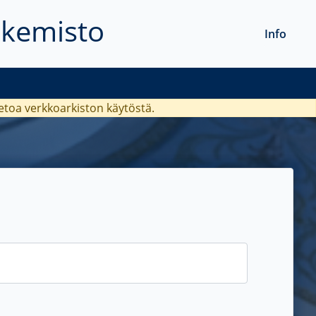
akemisto
Info
ietoa verkkoarkiston käytöstä.