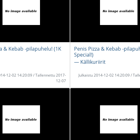
za & Kebab -pilapuhelu! (1K
Penis Pizza & Kebab -pilapuh
Special!)
― Källikuriirit
2014-12-02 14:20:09 / Tallennettu 2017-
Julkaistu 2014-12-02 14:20:09 / Tal
12-07