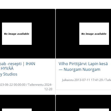
bab -resepti | IHAN
Vilho Pirttijärvi: Lapin kesä
 HYVÄÄ
― Nuorgam Nuorgam
y Studios
Julkaistu 2013-07-11 17:41:29 / Tal
2023-06-22 00:00:00 / Tallennettu 2024-
12-20