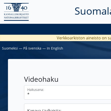
Suomala
Verkkoarkiston aineisto on s
Suomeksi
―
På svenska
―
In English
Videohaku
Hakusana:
Kanava / julkaisija: