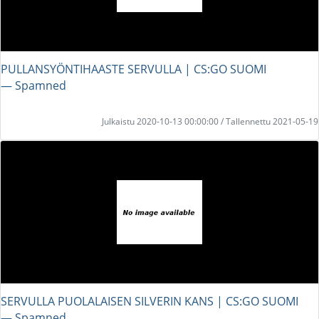
PULLANSYÖNTIHAASTE SERVULLA | CS:GO SUOMI
― Spamned
Julkaistu 2020-10-13 00:00:00 / Tallennettu 2021-05-19
SERVULLA PUOLALAISEN SILVERIN KANS | CS:GO SUOMI
― Spamned