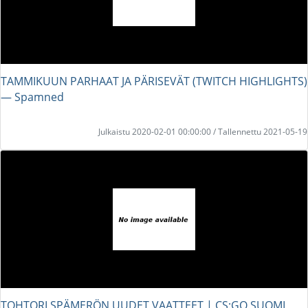
TAMMIKUUN PARHAAT JA PÄRISEVÄT (TWITCH HIGHLIGHTS)
― Spamned
Julkaistu 2020-02-01 00:00:00 / Tallennettu 2021-05-19
TOHTORI SPÄMERÖN UUDET VAATTEET | CS:GO SUOMI