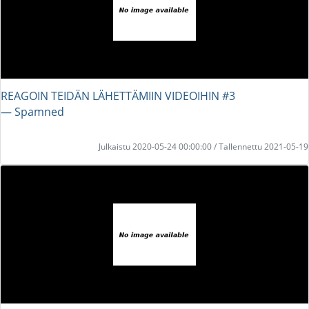
REAGOIN TEIDÄN LÄHETTÄMIIN VIDEOIHIN #3
― Spamned
Julkaistu 2020-05-24 00:00:00 / Tallennettu 2021-05-19