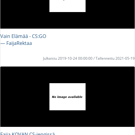
Vain Elämää - CS:GO
― FaijaRektaa
Julkaistu 2019-10-24 00:00:00 / Tallennettu 2021-05-19
Faija KOVAN CS-jengissä