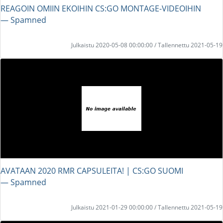
REAGOIN OMIIN EKOIHIN CS:GO MONTAGE-VIDEOIHIN
― Spamned
Julkaistu 2020-05-08 00:00:00 / Tallennettu 2021-05-19
AVATAAN 2020 RMR CAPSULEITA! | CS:GO SUOMI
― Spamned
Julkaistu 2021-01-29 00:00:00 / Tallennettu 2021-05-19