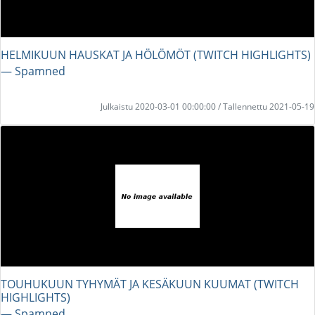
HELMIKUUN HAUSKAT JA HÖLÖMÖT (TWITCH HIGHLIGHTS)
― Spamned
Julkaistu 2020-03-01 00:00:00 / Tallennettu 2021-05-19
TOUHUKUUN TYHYMÄT JA KESÄKUUN KUUMAT (TWITCH
HIGHLIGHTS)
― Spamned