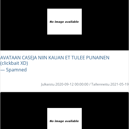
AVATAAN CASEJA NIIN KAUAN ET TULEE PUNAINEN
(clickbait XD)
― Spamned
Julkaistu 2020-09-12 00:00:00 / Tallennettu 2021-05-19