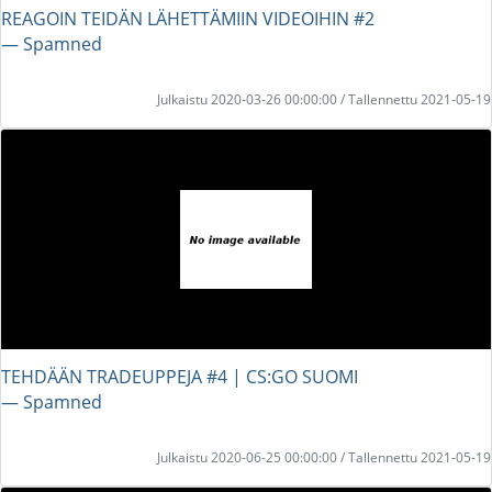
REAGOIN TEIDÄN LÄHETTÄMIIN VIDEOIHIN #2
― Spamned
Julkaistu 2020-03-26 00:00:00 / Tallennettu 2021-05-19
TEHDÄÄN TRADEUPPEJA #4 | CS:GO SUOMI
― Spamned
Julkaistu 2020-06-25 00:00:00 / Tallennettu 2021-05-19