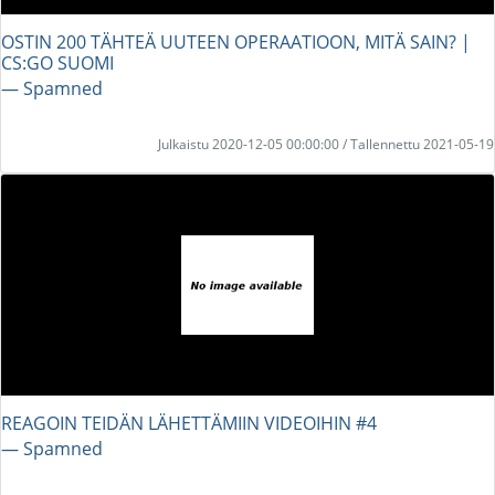
OSTIN 200 TÄHTEÄ UUTEEN OPERAATIOON, MITÄ SAIN? |
CS:GO SUOMI
― Spamned
Julkaistu 2020-12-05 00:00:00 / Tallennettu 2021-05-19
REAGOIN TEIDÄN LÄHETTÄMIIN VIDEOIHIN #4
― Spamned