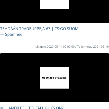
TEHDÄÄN TRADEUPPEJA #3 | CS:GO SUOMI
― Spamned
Julkaistu 2020-05-14 00:00:00 / Tallennettu 2021-05-19
MILLANEN PELI TOI FALL GUYS ON?