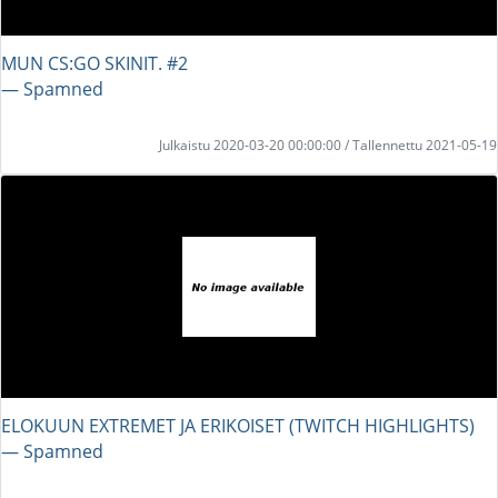
MUN CS:GO SKINIT. #2
― Spamned
Julkaistu 2020-03-20 00:00:00 / Tallennettu 2021-05-19
ELOKUUN EXTREMET JA ERIKOISET (TWITCH HIGHLIGHTS)
― Spamned