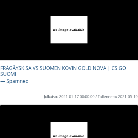
FRÄGÄYSKISA VS SUOMEN KOVIN GOLD NOVA | CS:GO
SUOMI
― Spamned
Julkaistu 2021-01-17 00:00:00 / Tallennettu 2021-05-19