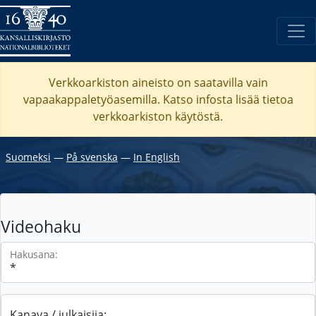
Verkkoarkiston aineisto on saatavilla vain
vapaakappaletyöasemilla. Katso
infosta
lisää tietoa
verkkoarkiston käytöstä.
Suomeksi
―
På svenska
―
In English
Videohaku
Hakusana:
Kanava / julkaisija: