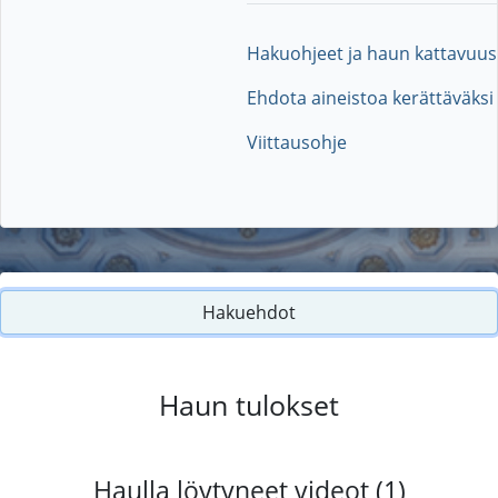
Hakuohjeet ja haun kattavuus
Ehdota aineistoa kerättäväksi
Viittausohje
Hakuehdot
Haun tulokset
Haulla löytyneet videot (1)