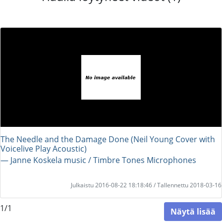
The Needle and the Damage Done (Neil Young Cover with
Voicelive Play Acoustic)
― Janne Koskela music / Timbre Tones Microphones
Julkaistu 2016-08-22 18:18:46 / Tallennettu 2018-03-16
1/1
Näytä lisää