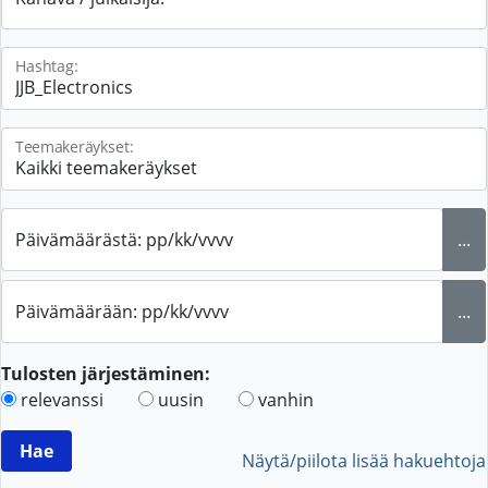
Hashtag:
Teemakeräykset:
Päivämäärästä: pp/kk/vvvv
...
Päivämäärään: pp/kk/vvvv
...
Tulosten järjestäminen:
relevanssi
uusin
vanhin
Näytä/piilota lisää hakuehtoja