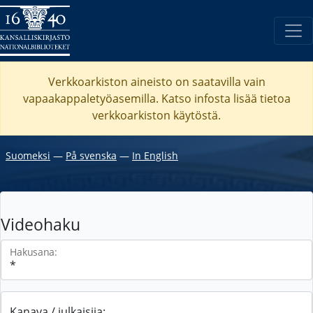
Verkkoarkiston aineisto on saatavilla vain
vapaakappaletyöasemilla. Katso
infosta
lisää tietoa
verkkoarkiston käytöstä.
Suomeksi
―
På svenska
―
In English
Videohaku
Hakusana:
Kanava / julkaisija: