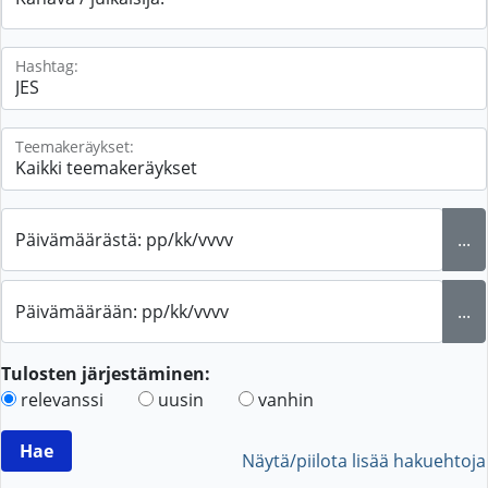
Hashtag:
Teemakeräykset:
Päivämäärästä: pp/kk/vvvv
...
Päivämäärään: pp/kk/vvvv
...
Tulosten järjestäminen:
relevanssi
uusin
vanhin
Näytä/piilota lisää hakuehtoja