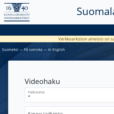
Suomala
Verkkoarkiston aineisto on s
Suomeksi
―
På svenska
―
In English
Videohaku
Hakusana:
Kanava / julkaisija: