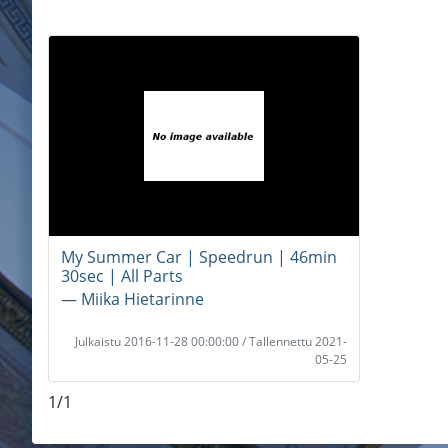
My Summer Car | Speedrun | 46min
30sec | All Parts
― Miika Hietarinne
Julkaistu 2016-11-28 00:00:00 / Tallennettu 2021-
05-25
1/1