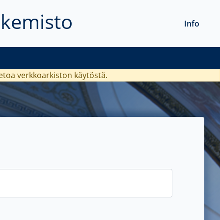
akemisto
Info
ietoa verkkoarkiston käytöstä.