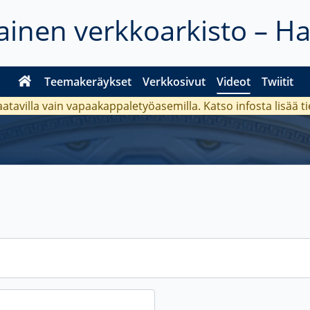
inen verkkoarkisto – H
Teemakeräykset
Verkkosivut
Videot
Twiitit
aatavilla vain vapaakappaletyöasemilla. Katso
infosta
lisää t