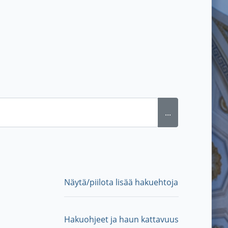
...
Näytä/piilota lisää hakuehtoja
Hakuohjeet ja haun kattavuus