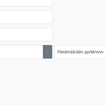
...
Päivämäärään: pp/kk/vvvv