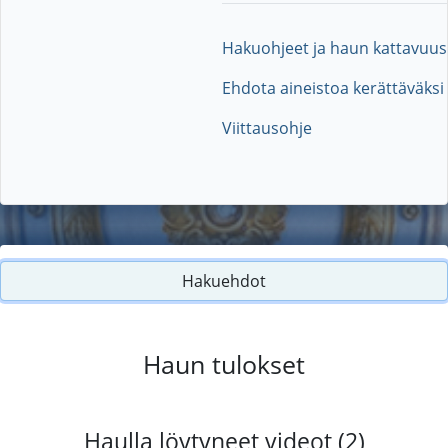
Hakuohjeet ja haun kattavuus
Ehdota aineistoa kerättäväksi
Viittausohje
Hakuehdot
Haun tulokset
Haulla löytyneet videot (2)