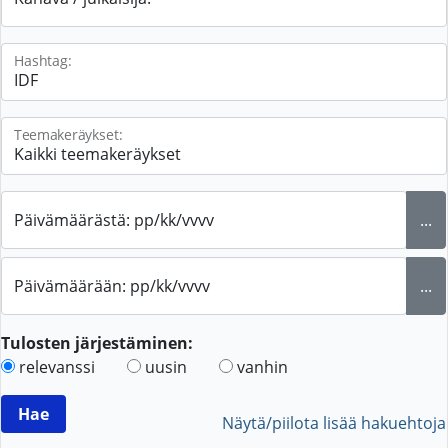
Hashtag:
Teemakeräykset:
Päivämäärästä: pp/kk/vvvv
...
Päivämäärään: pp/kk/vvvv
...
Tulosten järjestäminen:
relevanssi
uusin
vanhin
Näytä/piilota lisää hakuehtoja