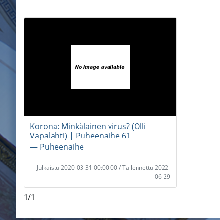
Korona: Minkälainen virus? (Olli
Vapalahti) | Puheenaihe 61
― Puheenaihe
Julkaistu 2020-03-31 00:00:00 / Tallennettu 2022-
06-29
1/1