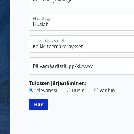
Hashtag:
Teemakeräykset:
Päivämäärästä: pp/kk/vvvv
Tulosten järjestäminen:
relevanssi
uusin
vanhin