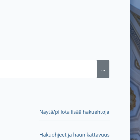
...
Näytä/piilota lisää hakuehtoja
Hakuohjeet ja haun kattavuus