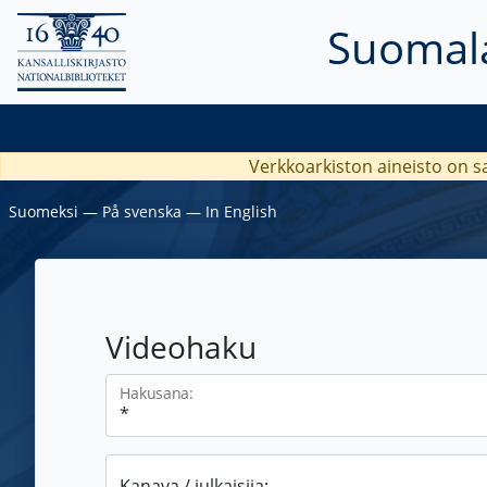
Suomala
Verkkoarkiston aineisto on s
Suomeksi
―
På svenska
―
In English
Videohaku
Hakusana:
Kanava / julkaisija: