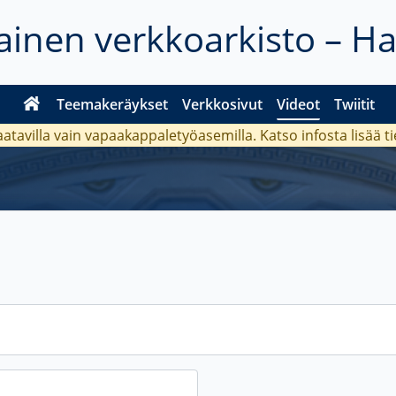
inen verkkoarkisto – H
Teemakeräykset
Verkkosivut
Videot
Twiitit
aatavilla vain vapaakappaletyöasemilla. Katso
infosta
lisää t