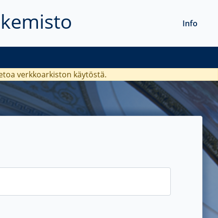
akemisto
Info
ietoa verkkoarkiston käytöstä.