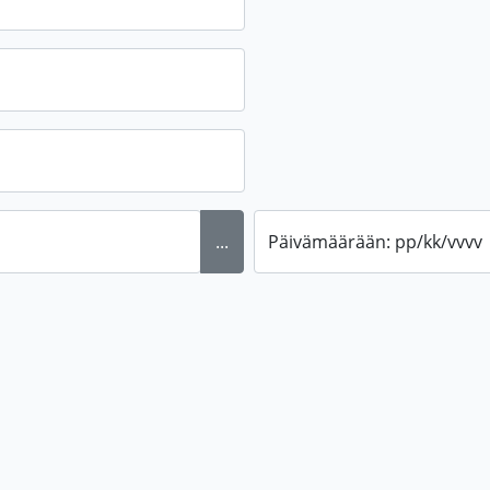
...
Päivämäärään: pp/kk/vvvv