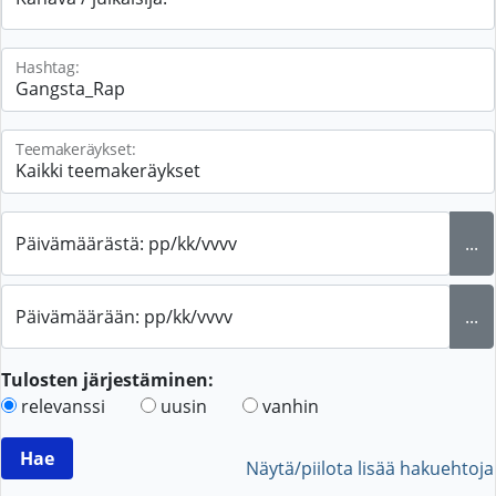
Hashtag:
Teemakeräykset:
Päivämäärästä: pp/kk/vvvv
...
Päivämäärään: pp/kk/vvvv
...
Tulosten järjestäminen:
relevanssi
uusin
vanhin
Näytä/piilota lisää hakuehtoja