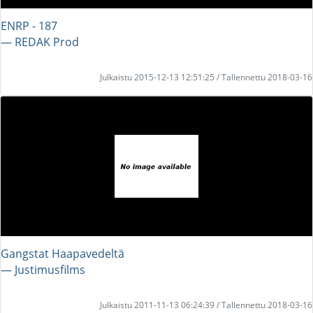
ENRP - 187
― REDAK Prod
Julkaistu 2015-12-13 12:51:25 / Tallennettu 2018-03-16
Gangstat Haapavedeltä
― Justimusfilms
Julkaistu 2011-11-13 06:24:39 / Tallennettu 2018-03-16