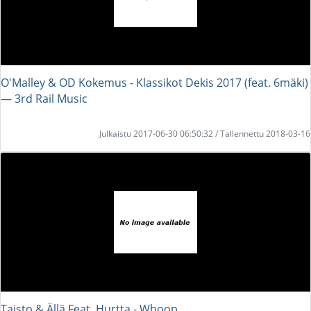
O'Malley & OD Kokemus - Klassikot Dekis 2017 (feat. 6mäki)
― 3rd Rail Music
Julkaistu 2017-06-30 06:50:32 / Tallennettu 2018-03-16
Taisto & Ällä Feat. Hurtta - Whoop