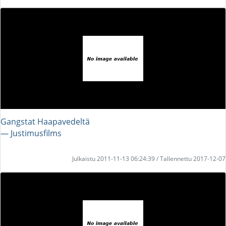
Gangstat Haapavedeltä
― Justimusfilms
Julkaistu 2011-11-13 06:24:39 / Tallennettu 2017-12-07