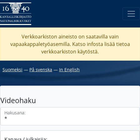
Verkkoarkiston aineisto on saatavilla vain
vapaakappaletyöasemilla. Katso
infosta
lisää tietoa
verkkoarkiston käytöstä.
Suomeksi
―
På svenska
―
In English
Videohaku
Hakusana:
Kanava / julkaisija: