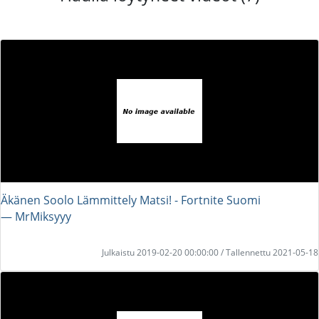
Äkänen Soolo Lämmittely Matsi! - Fortnite Suomi
― MrMiksyyy
Julkaistu 2019-02-20 00:00:00 / Tallennettu 2021-05-18