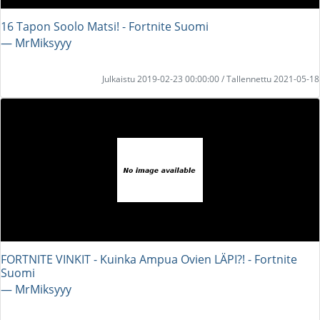
16 Tapon Soolo Matsi! - Fortnite Suomi
― MrMiksyyy
Julkaistu 2019-02-23 00:00:00 / Tallennettu 2021-05-18
FORTNITE VINKIT - Kuinka Ampua Ovien LÄPI?! - Fortnite
Suomi
― MrMiksyyy