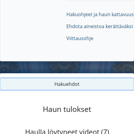
Hakuohjeet ja haun kattavuus
Ehdota aineistoa kerättäväksi
Viittausohje
Hakuehdot
Haun tulokset
Haulla löytyneet videot (7)