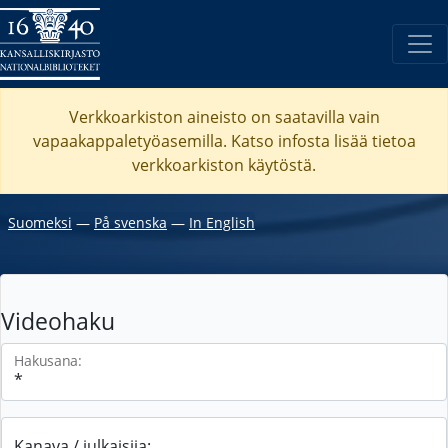
Verkkoarkiston aineisto on saatavilla vain
vapaakappaletyöasemilla. Katso
infosta
lisää tietoa
verkkoarkiston käytöstä.
Suomeksi
―
På svenska
―
In English
Videohaku
Hakusana:
Kanava / julkaisija: