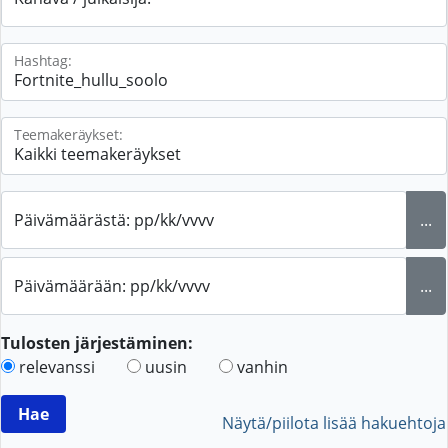
Hashtag:
Teemakeräykset:
Päivämäärästä: pp/kk/vvvv
...
Päivämäärään: pp/kk/vvvv
...
Tulosten järjestäminen:
relevanssi
uusin
vanhin
Näytä/piilota lisää hakuehtoja