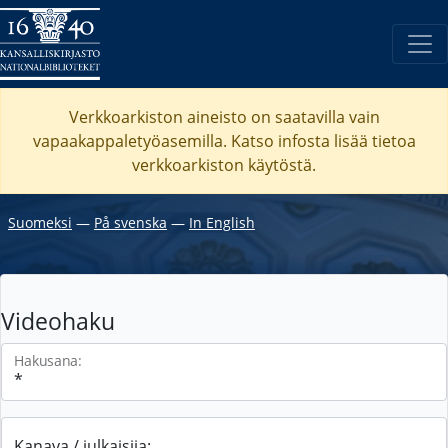
Verkkoarkiston aineisto on saatavilla vain
vapaakappaletyöasemilla. Katso
infosta
lisää tietoa
verkkoarkiston käytöstä.
Suomeksi
―
På svenska
―
In English
Videohaku
Hakusana:
Kanava / julkaisija: