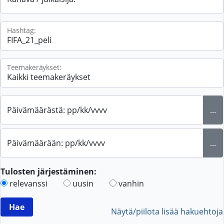
Hashtag:
Teemakeräykset:
Päivämäärästä: pp/kk/vvvv
...
Päivämäärään: pp/kk/vvvv
...
Tulosten järjestäminen:
relevanssi
uusin
vanhin
Näytä/piilota lisää hakuehtoja