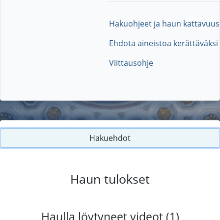
Hakuohjeet ja haun kattavuus
Ehdota aineistoa kerättäväksi
Viittausohje
Hakuehdot
Haun tulokset
Haulla löytyneet videot (1)