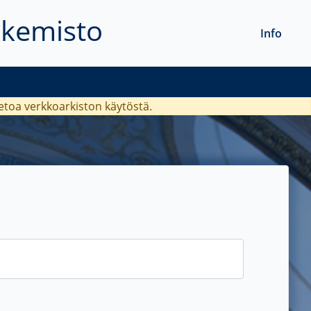
akemisto
Info
ietoa verkkoarkiston käytöstä.