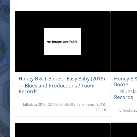
Honey B & T-Bones - Easy Baby (2016)
Honey B &
Booze
― Bluesland Productions / Tuohi
Records
― Bluesla
Records
Julkaistu 2016-02-12 09:58:43 / Tallennettu 2018-
03-16
Julkaistu 