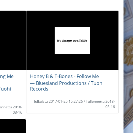
ang Me
Honey B & T-Bones - Follow Me
― Bluesland Productions / Tuohi
Tuohi
Records
Julkaistu 2017-01-25 15:27:26 / Tallennettu 2018-
03-16
lennettu 2018-
03-16