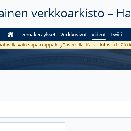
inen verkkoarkisto – H
Teemakeräykset
Verkkosivut
Videot
Twiitit
aatavilla vain vapaakappaletyöasemilla. Katso
infosta
lisää t