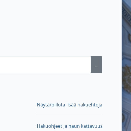
...
Näytä/piilota lisää hakuehtoja
Hakuohjeet ja haun kattavuus