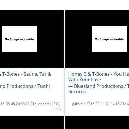
 T-Bones - Sauna, Tar &
Honey B & T-Bones - You H
With Your Love
nd Productions / Tuohi
― Bluesland Productions / 
Records
2016-05-05 20:38:26 / Tallennettu 2018-
Julkaistu 2016-09-11 21:34:19 / Tal
03-16