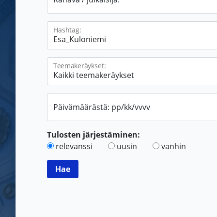
Hashtag:
Teemakeräykset:
Päivämäärästä: pp/kk/vvvv
Tulosten järjestäminen:
relevanssi
uusin
vanhin