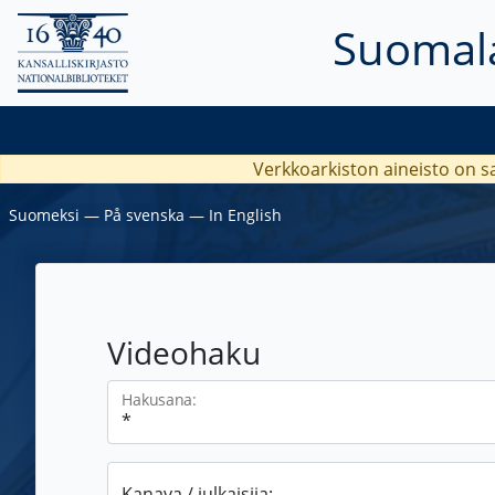
Suomala
Verkkoarkiston aineisto on s
Suomeksi
―
På svenska
―
In English
Videohaku
Hakusana:
Kanava / julkaisija: