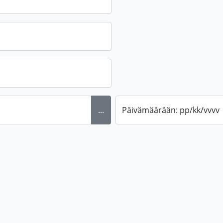
...
Päivämäärään: pp/kk/vvvv