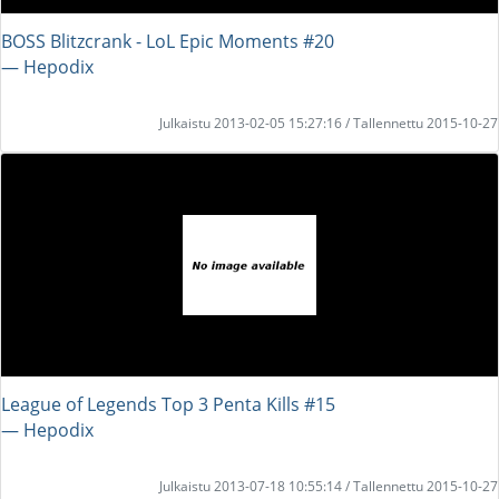
BOSS Blitzcrank - LoL Epic Moments #20
― Hepodix
Julkaistu 2013-02-05 15:27:16 / Tallennettu 2015-10-27
League of Legends Top 3 Penta Kills #15
― Hepodix
Julkaistu 2013-07-18 10:55:14 / Tallennettu 2015-10-27