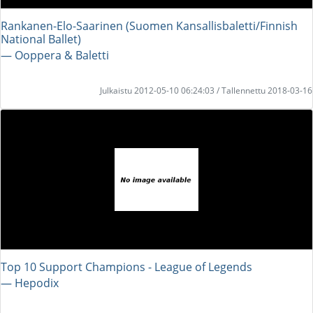
Rankanen-Elo-Saarinen (Suomen Kansallisbaletti/Finnish
National Ballet)
― Ooppera & Baletti
Julkaistu 2012-05-10 06:24:03 / Tallennettu 2018-03-16
Top 10 Support Champions - League of Legends
― Hepodix