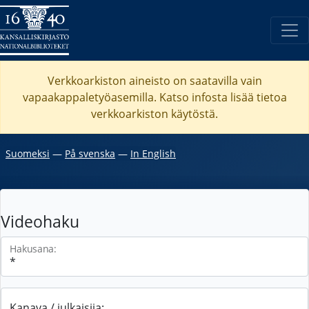
Verkkoarkiston aineisto on saatavilla vain
vapaakappaletyöasemilla. Katso
infosta
lisää tietoa
verkkoarkiston käytöstä.
Suomeksi
―
På svenska
―
In English
Videohaku
Hakusana:
Kanava / julkaisija: