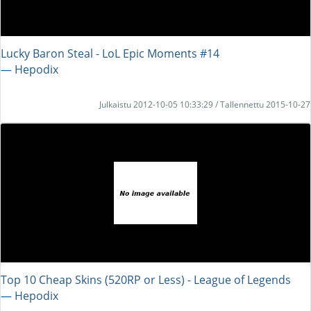
Lucky Baron Steal - LoL Epic Moments #14
― Hepodix
Julkaistu 2012-10-05 10:33:29 / Tallennettu 2015-10-27
Top 10 Cheap Skins (520RP or Less) - League of Legends
― Hepodix