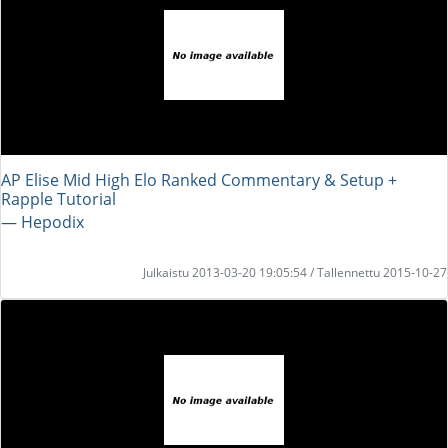
AP Elise Mid High Elo Ranked Commentary & Setup +
Rapple Tutorial
― Hepodix
Julkaistu 2013-03-20 19:05:54 / Tallennettu 2015-10-27