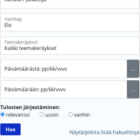
Hashtag:
Teemakeräykset:
Päivämäärästä: pp/kk/vvvv
...
Päivämäärään: pp/kk/vvvv
...
Tulosten järjestäminen:
relevanssi
uusin
vanhin
Näytä/piilota lisää hakuehtoja