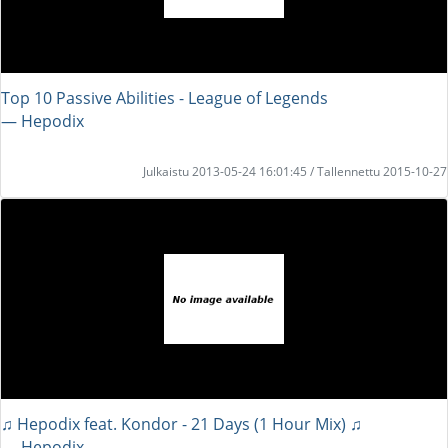
Top 10 Passive Abilities - League of Legends
― Hepodix
Julkaistu 2013-05-24 16:01:45 / Tallennettu 2015-10-27
♫ Hepodix feat. Kondor - 21 Days (1 Hour Mix) ♫
― Hepodix