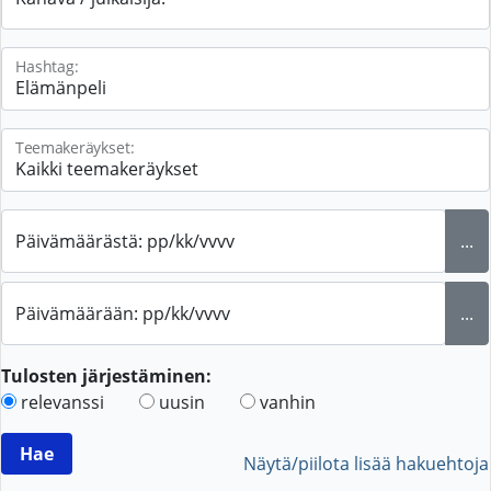
Hashtag:
Teemakeräykset:
Päivämäärästä: pp/kk/vvvv
...
Päivämäärään: pp/kk/vvvv
...
Tulosten järjestäminen:
relevanssi
uusin
vanhin
Näytä/piilota lisää hakuehtoja