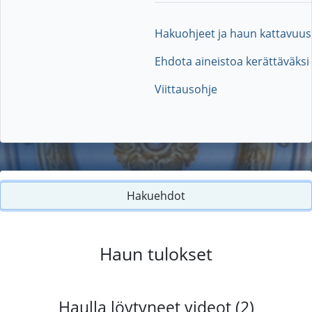
Hakuohjeet ja haun kattavuus
Ehdota aineistoa kerättäväksi
Viittausohje
Hakuehdot
Haun tulokset
Haulla löytyneet videot (2)