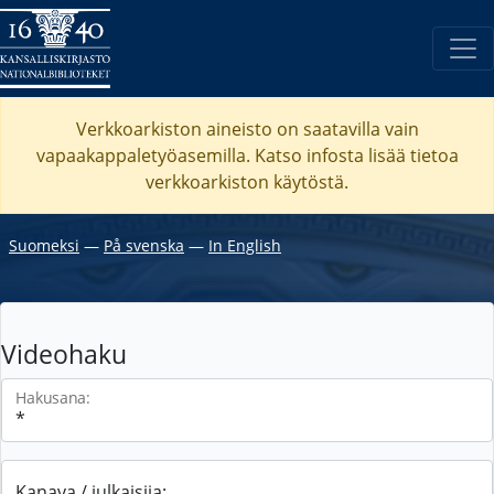
Verkkoarkiston aineisto on saatavilla vain
vapaakappaletyöasemilla. Katso
infosta
lisää tietoa
verkkoarkiston käytöstä.
Suomeksi
―
På svenska
―
In English
Videohaku
Hakusana:
Kanava / julkaisija: