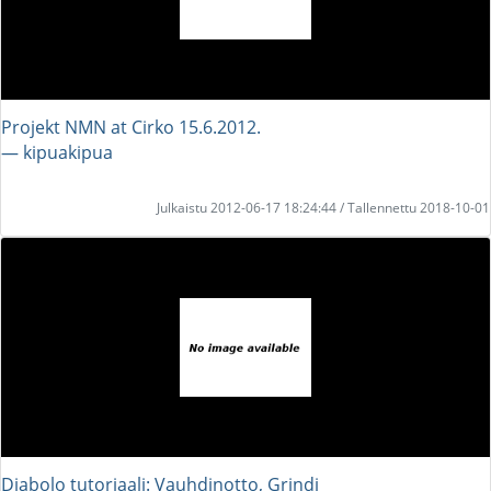
Projekt NMN at Cirko 15.6.2012.
― kipuakipua
Julkaistu 2012-06-17 18:24:44 / Tallennettu 2018-10-01
Diabolo tutoriaali: Vauhdinotto, Grindi