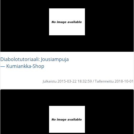
Diabolotutoriaali: Jousiampuja
― Kumiankka-Shop
Julkaistu 2015-03-22 18:32:59 / Tallennettu 2018-10-01