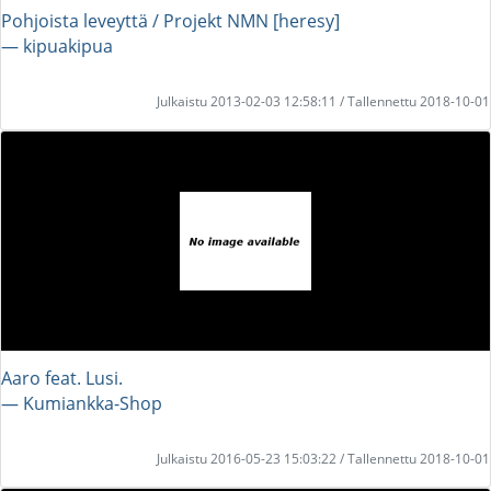
Pohjoista leveyttä / Projekt NMN [heresy]
― kipuakipua
Julkaistu 2013-02-03 12:58:11 / Tallennettu 2018-10-01
Aaro feat. Lusi.
― Kumiankka-Shop
Julkaistu 2016-05-23 15:03:22 / Tallennettu 2018-10-01