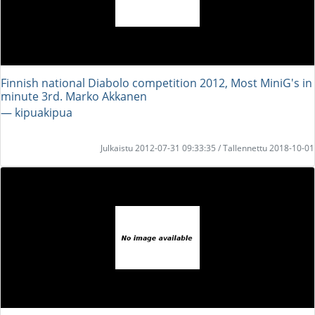
Finnish national Diabolo competition 2012, Most MiniG's in
minute 3rd. Marko Akkanen
― kipuakipua
Julkaistu 2012-07-31 09:33:35 / Tallennettu 2018-10-01