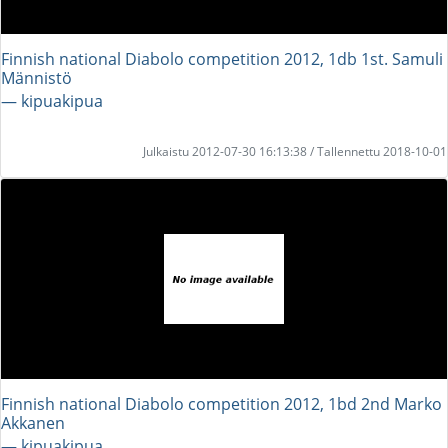
Finnish national Diabolo competition 2012, 1db 1st. Samuli
Männistö
― kipuakipua
Julkaistu 2012-07-30 16:13:38 / Tallennettu 2018-10-01
Finnish national Diabolo competition 2012, 1bd 2nd Marko
Akkanen
― kipuakipua