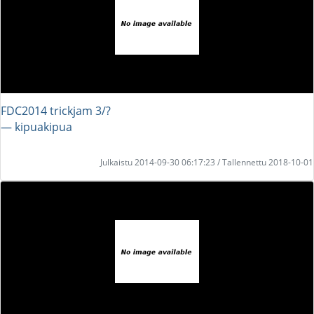
FDC2014 trickjam 3/?
― kipuakipua
Julkaistu 2014-09-30 06:17:23 / Tallennettu 2018-10-01