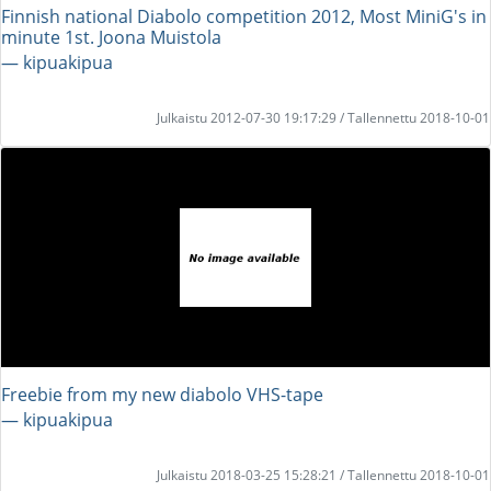
Finnish national Diabolo competition 2012, Most MiniG's in
minute 1st. Joona Muistola
― kipuakipua
Julkaistu 2012-07-30 19:17:29 / Tallennettu 2018-10-01
Freebie from my new diabolo VHS-tape
― kipuakipua
Julkaistu 2018-03-25 15:28:21 / Tallennettu 2018-10-01