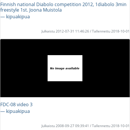
Finnish national Diabolo competition 2012, 1diabolo 3min
freestyle 1st. Joona Muistola
― kipuakipua
Julkaistu 2012-07-31 11:46:26 / Tallennettu 2018-10-01
FDC-08 video 3
― kipuakipua
Julkaistu 2008-09-27 09:39:41 / Tallennettu 2018-10-01