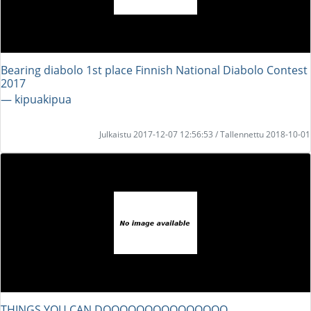
Bearing diabolo 1st place Finnish National Diabolo Contest
2017
― kipuakipua
Julkaistu 2017-12-07 12:56:53 / Tallennettu 2018-10-01
THINGS YOU CAN DOOOOOOOOOOOOOOO