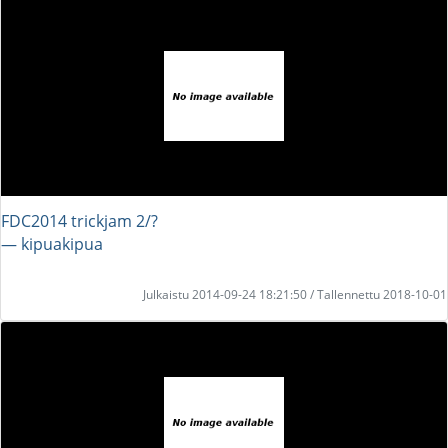
FDC2014 trickjam 2/?
― kipuakipua
Julkaistu 2014-09-24 18:21:50 / Tallennettu 2018-10-01