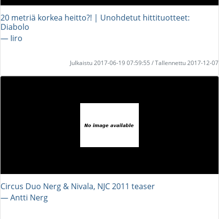
20 metriä korkea heitto?! | Unohdetut hittituotteet:
Diabolo
― Iiro
Julkaistu 2017-06-19 07:59:55 / Tallennettu 2017-12-07
Circus Duo Nerg & Nivala, NJC 2011 teaser
― Antti Nerg