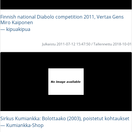
Finnish national Diabolo competition 2011, Vertax Gens
Miro Kaiponen
― kipuakipua
Julkaistu 2011-07-12 15:47:50 / Tallennettu 2018-10-01
Sirkus Kumiankka: Bolottaako (2003), poistetut kohtaukset
― Kumiankka-Shop