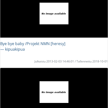
Bye bye baby /Projekt NMN [heresy]
― kipuakipua
Julkaistu 2013-02-03 14:46:01 / Tallennettu 2018-10-01