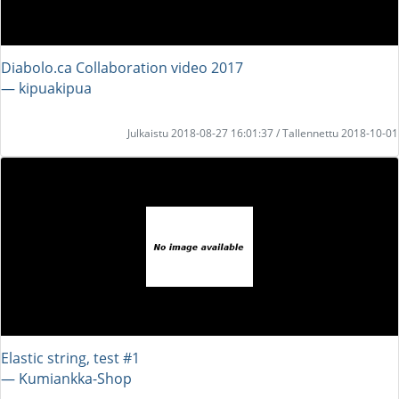
Diabolo.ca Collaboration video 2017
― kipuakipua
Julkaistu 2018-08-27 16:01:37 / Tallennettu 2018-10-01
Elastic string, test #1
― Kumiankka-Shop