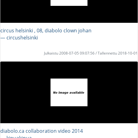
circus helsinki , 08, diabolo clown johan
― circushelsinki
Julkaistu 2008-07-05 09:07:56 / Tallennettu 2018-10-01
diabolo.ca collaboration video 2014
― kipuakipua