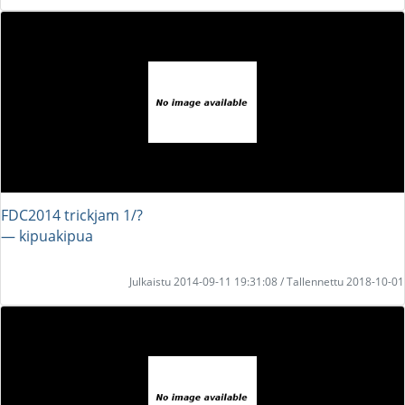
FDC2014 trickjam 1/?
― kipuakipua
Julkaistu 2014-09-11 19:31:08 / Tallennettu 2018-10-01