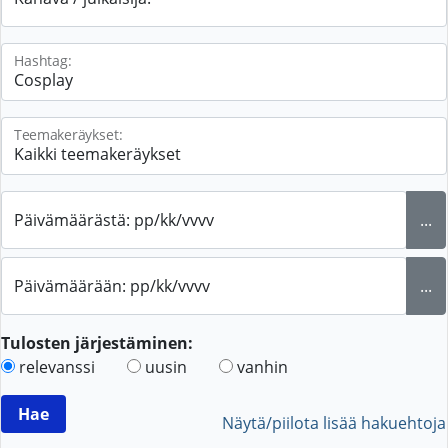
Hashtag:
Teemakeräykset:
Päivämäärästä: pp/kk/vvvv
...
Päivämäärään: pp/kk/vvvv
...
Tulosten järjestäminen:
relevanssi
uusin
vanhin
Näytä/piilota lisää hakuehtoja