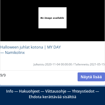
Halloween juhlat kotona | MY DAY
― Namikolinx
Julkaistu 2020-11-04 00:00:00 / Tallennettu 2021-05-15
9/9
Näytä lisää
Info
―
Hakuohjeet
―
Viittausohje
―
Yhteystiedot
―
Ehdota kerättävää sisältöä