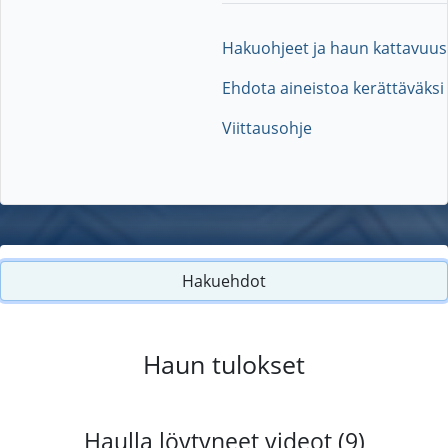
Hakuohjeet ja haun kattavuus
Ehdota aineistoa kerättäväksi
Viittausohje
Hakuehdot
Haun tulokset
Haulla löytyneet videot (9)