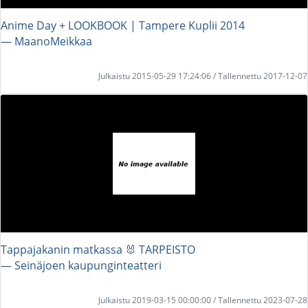
Anime Day + LOOKBOOK | Tampere Kuplii 2014
― MaanoMeikkaa
Julkaistu 2015-05-29 17:24:06 / Tallennettu 2017-12-07
Tappajakanin matkassa 🐰 TARPEISTO
― Seinäjoen kaupunginteatteri
Julkaistu 2019-03-15 00:00:00 / Tallennettu 2023-07-28