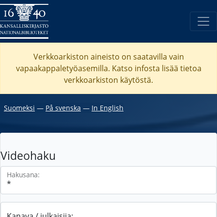
Verkkoarkiston aineisto on saatavilla vain
vapaakappaletyöasemilla. Katso
infosta
lisää tietoa
verkkoarkiston käytöstä.
Suomeksi
―
På svenska
―
In English
Videohaku
Hakusana:
Kanava / julkaisija: