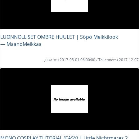
LUONNOLLISET OMBRE HUULET | Söpö Meikkilook
― MaanoMeikkaa
Julkaistu 2017-05-01 06:00:00 / Tallennettu 2017-12-07
MONO COSPLAY TUTORIAL (EASY) | Little Nightmares 2