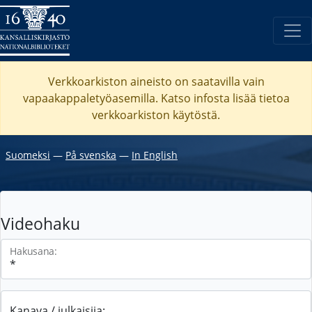
Verkkoarkiston aineisto on saatavilla vain
vapaakappaletyöasemilla. Katso
infosta
lisää tietoa
verkkoarkiston käytöstä.
Suomeksi
―
På svenska
―
In English
Videohaku
Hakusana:
Kanava / julkaisija: