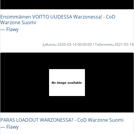
Ensimmäinen VOITTO UUDESSA Warzonessa! - CoD
Warzone Suomi
― Flawy
Julkaistu 2020-03-14 00:00:00 / Tallennettu 2021-05-18
PARAS LOADOUT WARZONESSA? - CoD Warzone Suomi
― Flawy