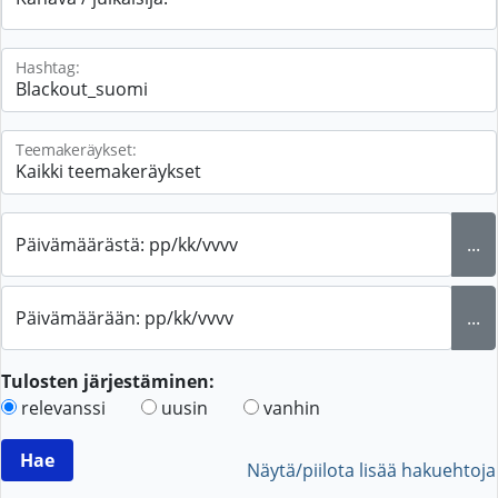
Hashtag:
Teemakeräykset:
Päivämäärästä: pp/kk/vvvv
...
Päivämäärään: pp/kk/vvvv
...
Tulosten järjestäminen:
relevanssi
uusin
vanhin
Näytä/piilota lisää hakuehtoja