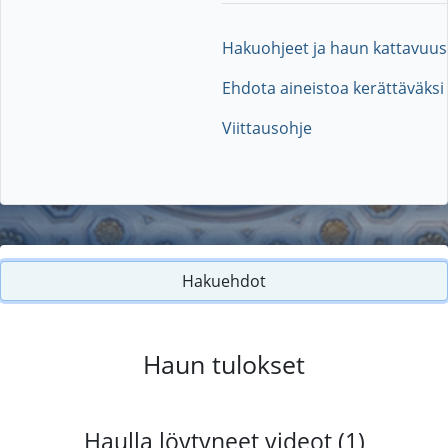
Hakuohjeet ja haun kattavuus
Ehdota aineistoa kerättäväksi
Viittausohje
Hakuehdot
Haun tulokset
Haulla löytyneet videot (1)