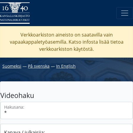
Verkkoarkiston aineisto on saatavilla vain
vapaakappaletyöasemilla. Katso
infosta
lisää tietoa
verkkoarkiston käytöstä.
Suomeksi
―
På svenska
―
In English
Videohaku
Hakusana:
Kanava / julkaisija: