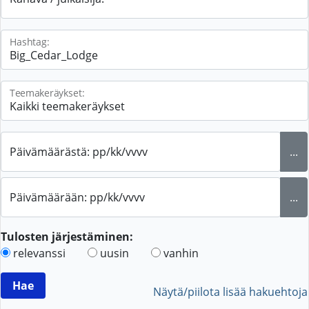
Hashtag:
Teemakeräykset:
Päivämäärästä: pp/kk/vvvv
...
Päivämäärään: pp/kk/vvvv
...
Tulosten järjestäminen:
relevanssi
uusin
vanhin
Näytä/piilota lisää hakuehtoja