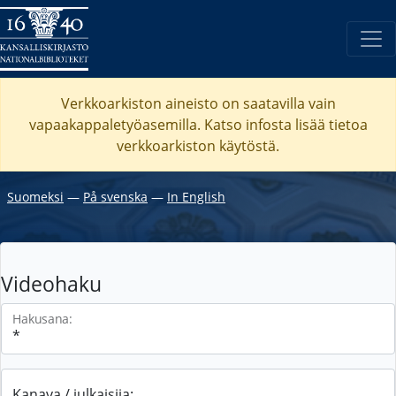
Verkkoarkiston aineisto on saatavilla vain
vapaakappaletyöasemilla. Katso
infosta
lisää tietoa
verkkoarkiston käytöstä.
Suomeksi
―
På svenska
―
In English
Videohaku
Hakusana:
Kanava / julkaisija: