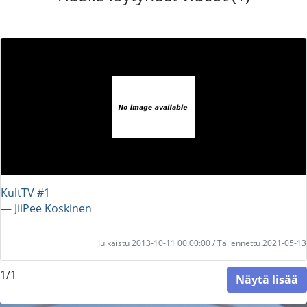
KultTV #1
― JiiPee Koskinen
Julkaistu 2013-10-11 00:00:00 / Tallennettu 2021-05-13
1/1
Näytä lisää