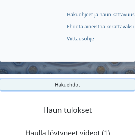
Hakuohjeet ja haun kattavuus
Ehdota aineistoa kerättäväksi
Viittausohje
Hakuehdot
Haun tulokset
Haulla löytyneet videot (1)