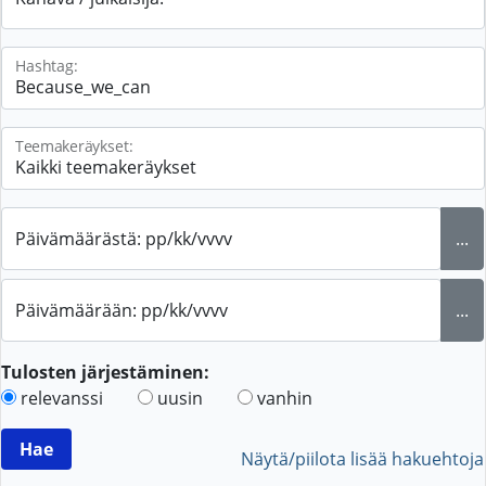
Hashtag:
Teemakeräykset:
Päivämäärästä: pp/kk/vvvv
...
Päivämäärään: pp/kk/vvvv
...
Tulosten järjestäminen:
relevanssi
uusin
vanhin
Näytä/piilota lisää hakuehtoja