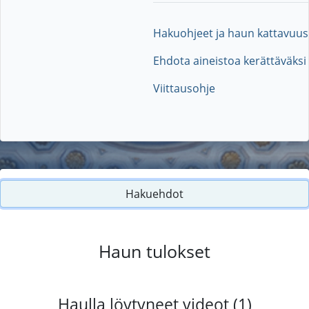
Hakuohjeet ja haun kattavuus
Ehdota aineistoa kerättäväksi
Viittausohje
Hakuehdot
Haun tulokset
Haulla löytyneet videot (1)