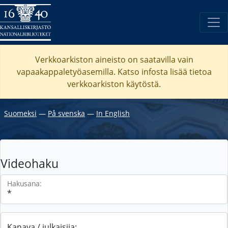
Verkkoarkiston aineisto on saatavilla vain
vapaakappaletyöasemilla. Katso
infosta
lisää tietoa
verkkoarkiston käytöstä.
Suomeksi
―
På svenska
―
In English
Videohaku
Hakusana:
Kanava / julkaisija: