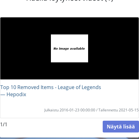
Top 10 Removed Items - League of Legends
― Hepodix
Julkaistu 2016-01-23 00:00:00 / Tallennettu 2021-05-15
1/1
Näytä lisää