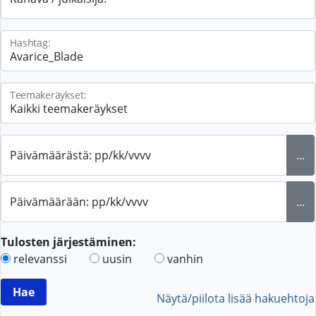
Hashtag:
Teemakeräykset:
Päivämäärästä: pp/kk/vvvv
...
Päivämäärään: pp/kk/vvvv
...
Tulosten järjestäminen:
relevanssi
uusin
vanhin
Näytä/piilota lisää hakuehtoja