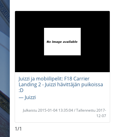
Juizzi ja mobiilipelit: F18 Carrier
Landing 2 - Juizzi hävittäjän puikoissa
:D
― Juizzi
Julkaistu 2015-01-04 13:35:04 / Tallennettu 2017-
12-07
1/1