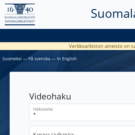
Suomala
Verkkoarkiston aineisto on s
Suomeksi
―
På svenska
―
In English
Videohaku
Hakusana:
Kanava / julkaisija: