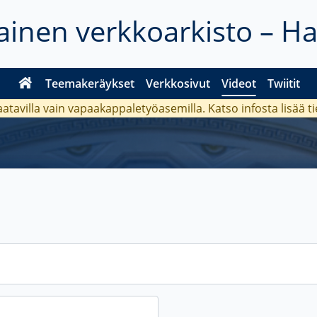
inen verkkoarkisto – H
Teemakeräykset
Verkkosivut
Videot
Twiitit
aatavilla vain vapaakappaletyöasemilla. Katso
infosta
lisää t