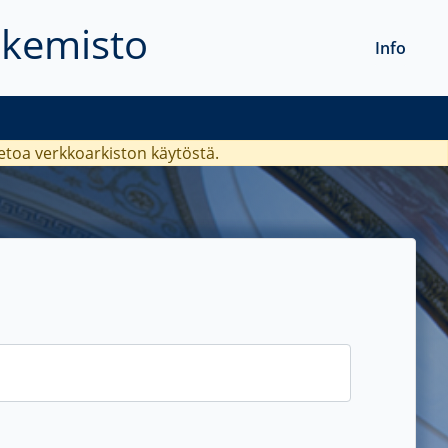
akemisto
Info
ietoa verkkoarkiston käytöstä.