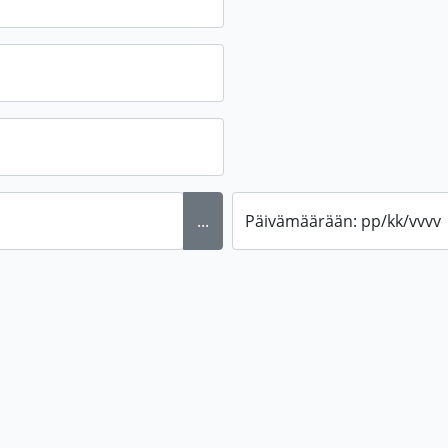
...
Päivämäärään: pp/kk/vvvv