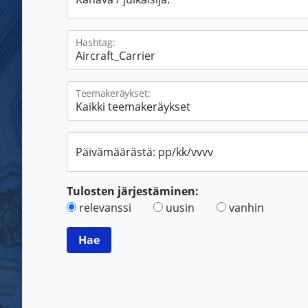
Hashtag:
Teemakeräykset:
Päivämäärästä: pp/kk/vvvv
Tulosten järjestäminen:
relevanssi
uusin
vanhin