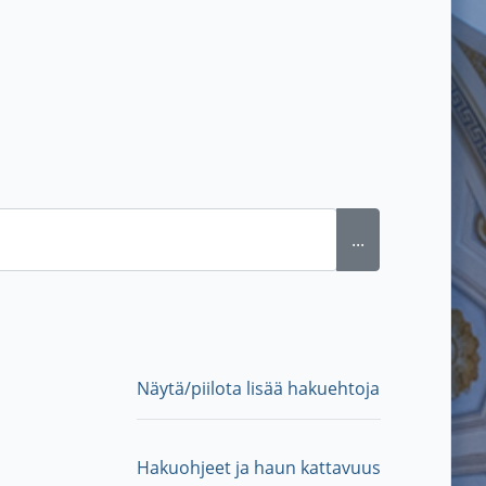
...
Näytä/piilota lisää hakuehtoja
Hakuohjeet ja haun kattavuus